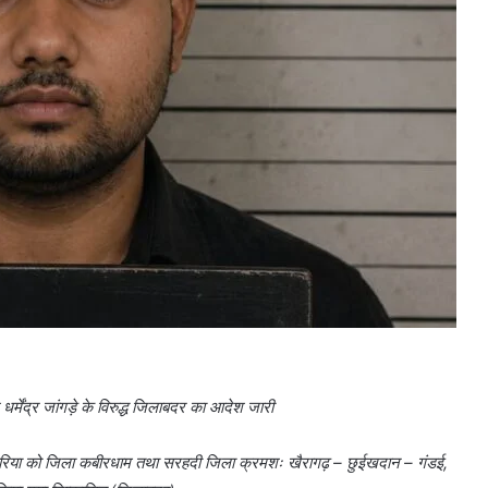
्मेंद्र जांगड़े के विरुद्ध जिलाबदर का आदेश जारी
सी पंडरिया को जिला कबीरधाम तथा सरहदी जिला क्रमशः खैरागढ़ – छुईखदान – गंडई,