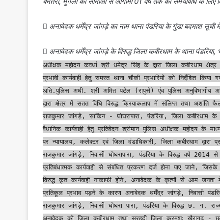
बेमेतरा, मुंगेली की सीमाओं से आगामी 01 वर्ष तक की समयावधि के लिए

अनावेदक धर्मेंद्र जांगड़े का नाम थाना पंडरिया के गुंडा बदमाश सूची म

अनावेदक धर्मेंद्र जांगड़े के विरुद्ध जिला कबीरधाम के थाना पंडरिया,
अधीक्षक महोदय कवर्धा श्री धमेद्र सिंह के द्वारा जिला कबीरधाम क्षेत्र
प्रभावी कार्यवाही हेतु समस्त थाना चौकी प्रभारियों को निर्देशित किया
अति.पुलिस अधी. श्री अमित पटेल (रापुसे) एंव पुलिस अनुविभागीय अधिकार
द्वारा क्षेत्र में सतत विधि विरुद्ध क्रियाकलाप में संलिप्त तथा अशांति फै
राजकुमार जांगड़े, साकिन - घोघरापारा, पंडरिया, जिला कबीरधाम क
वैधानिक कार्यवाही हेतु प्रतिवेदन श्रीमान पुलिस अधीक्षक महोदय के 
पर न्यायालय, कलेक्टर एवं जिला दंडाधिकारी, जिला कबीरधाम द्वारा प्रक
राजकुमार जांगड़े, निवासी घोघरापारा, पंडरिया के विरुद्ध वर्ष 2014 
प्रतिबंधात्मक कार्यवाही से संबंधित प्रकरण दर्ज होना पाए जाने, जि
विरुद्ध कृत कार्यवाही नाकाफी होने, अनावेदक के कृत्यों से आम जनता
प्रतिकूल प्रभाव पड़ने के कारण अनावेदक धर्मेंद्र जांगड़े, निवासी पंडर
राजकुमार जांगड़े, निवासी घोघरा पारा, पंडरिया के विरुद्ध छ. ग. 
अनावेदक को जिला कबीरधाम तथा सरहदी जिला क्रमशः खैरागढ़ - छुई