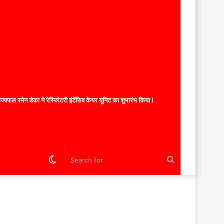
यपाल रमेन डेका ने रेस्पिरेटरी इंटेंसिव केयर यूनिट का शुभारंभ किया l
Switch
Search
skin
for