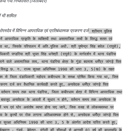
 किया गया निष्कासित (जिलाबदर)
ें भी शामिल
 भोरमदेव में विभिन्न आपराधिक एवं प्रतिबंधात्मक प्रकरण दर्ज
श्रीमान पुलिस
 में आपराधिक प्रकृति के व्यक्तियों तथा असामाजिक तत्वों के विरुद्ध सतत एवं
 गया था, जिसके परिपालन में अति.पुलिस अधी. श्री पुष्पेन्द्र सिंह बघेल (रापुसे),
ी पण्डरिया श्री भूपत सिंह धनेश्री (रापुसे) के मार्गदर्शन में थाना पंडरिया
लाने वाले असामाजिक तत्व, थाना पंडरिया क्षेत्र के गुंडा बदमाश धर्मेंद्र जांगड़े पिता
े विरुद्ध छ. ग. राज्य सुरक्षा अधिनियम 1990 की धारा 3, 5(ख) के तहत
माध्यम से जिला दंडाधिकारी महोदय कबीरधाम के समक्ष प्रेषित किया गया था, जिस
रण दर्ज कर वैधानिक कार्यवाही करते हुए, अनावेदक धर्मेंद्र जांगड़े पिता
से वर्तमान समय तक थाना पंडरिया, जिला कबीरधाम क्षेत्र में विभिन्न आपराधिक तथा
सके बावजूद अनावेदक के आदतों में सुधार न होने, वर्तमान समय तक अनावेदक के
 में भय एवं घोर असंतोष व्याप्त होना पाए जाने, जिस वजह से लोकव्यवस्था पर
िया के कृत्यों पर रोक लगाना अतिआवश्यक होने से, अनावेदक धर्मेंद्र जांगड़े पिता
राज्य सुरक्षा अधिनियम 1990 की धारा 3, 5 के अंतर्गत आदेश पारित करते हुए,
खदान - गंडई, बेमेतरा, मुंगेली की सीमाओं से आगामी 01 वर्ष की कालावधि के