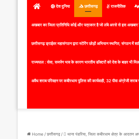
होम
देश दुनिया
छत्तीसगढ़
राजनीतिक
अखबार का जिला प्रतिनिधि कोई और पत्रकार है जो लंबे अरसे से इस अखबार ज
छत्तीसगढ़ ड्राईवर महासंगठन द्वारा स्टेरिंग छोड़ों अभियान स्थगित, संगठन में
राज्यपाल : सेवा, समर्पण भाव के कारण भारतीय डॉक्टरों को देश के बाहर भी मिलता
अवैध शराब परिवहन पर कबीरधाम पुलिस की कार्यवाही, 32 पौवा अंग्रेजी शराब 
Home
/
छत्तीसगढ़
/
 थाना पंडरिया, जिला कबीरधाम क्षेत्र के आदतन अपराध