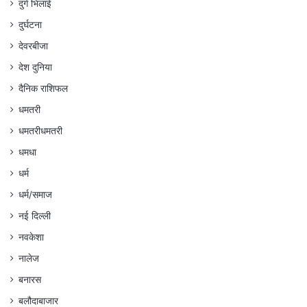
दुर्ग भिलाई
दुर्घटना
देवरबीजा
देश दुनिया
दैनिक राशिफल
धमतरी
धमतरीधमतरी
धमधा
धर्म
धर्म/समाज
नई दिल्ली
नवकेशा
नालेज
बनारस
बलौदाबाजार