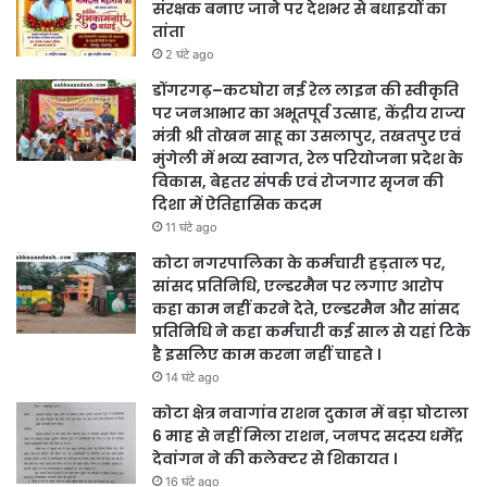
संरक्षक बनाए जाने पर देशभर से बधाइयों का
तांता
2 घंटे ago
डोंगरगढ़–कटघोरा नई रेल लाइन की स्वीकृति
पर जनआभार का अभूतपूर्व उत्साह, केंद्रीय राज्य
मंत्री श्री तोखन साहू का उसलापुर, तखतपुर एवं
मुंगेली में भव्य स्वागत, रेल परियोजना प्रदेश के
विकास, बेहतर संपर्क एवं रोजगार सृजन की
दिशा में ऐतिहासिक कदम
11 घंटे ago
कोटा नगरपालिका के कर्मचारी हड़ताल पर,
सांसद प्रतिनिधि, एल्डरमैन पर लगाए आरोप
कहा काम नहीं करने देते, एल्डरमैन और सांसद
प्रतिनिधि ने कहा कर्मचारी कई साल से यहां टिके
है इसलिए काम करना नहीं चाहते ।
14 घंटे ago
कोटा क्षेत्र नवागांव राशन दुकान में बड़ा घोटाला
6 माह से नहीं मिला राशन, जनपद सदस्य धर्मेंद्र
देवांगन ने की कलेक्टर से शिकायत ।
16 घंटे ago