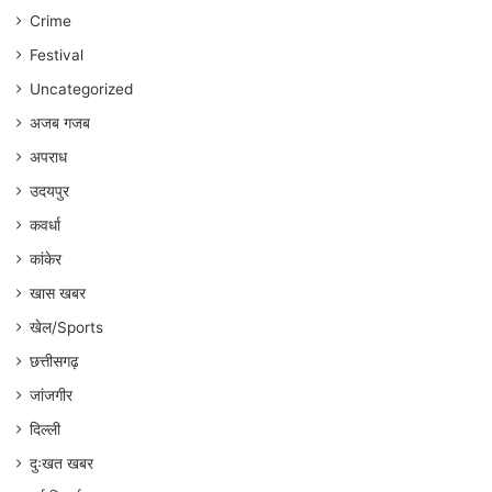
:
Crime
अंकित
गौरहा
Festival
Uncategorized
अजब गजब
अपराध
उदयपुर
कवर्धा
कांकेर
खास खबर
खेल/Sports
छत्तीसगढ़
जांजगीर
दिल्ली
दुःखत खबर