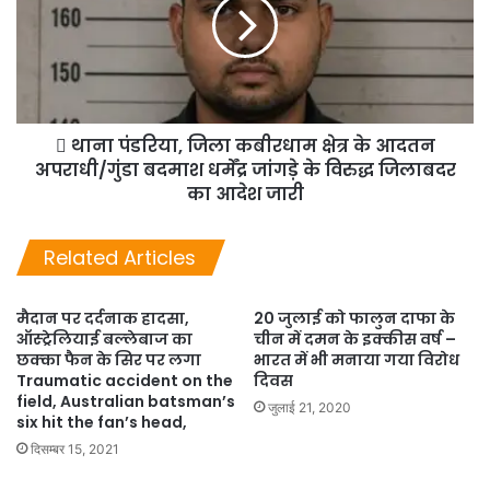
 थाना पंडरिया, जिला कबीरधाम क्षेत्र के आदतन
अपराधी/गुंडा बदमाश धर्मेंद्र जांगड़े के विरुद्ध जिलाबदर
का आदेश जारी
Related Articles
मैदान पर दर्दनाक हादसा,
20 जुलाई को फालुन दाफा के
ऑस्‍ट्रेलियाई बल्‍लेबाज का
चीन में दमन के इक्कीस वर्ष –
छक्‍का फैन के सिर पर लगा
भारत में भी मनाया गया विरोध
Traumatic accident on the
दिवस
field, Australian batsman’s
जुलाई 21, 2020
six hit the fan’s head,
दिसम्बर 15, 2021