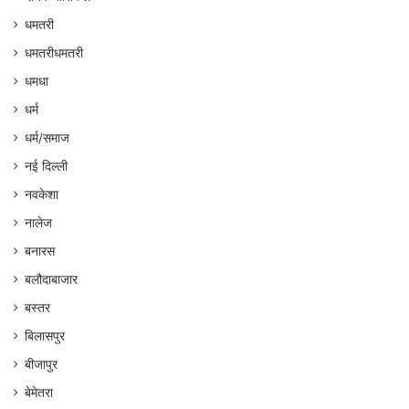
धमतरी
धमतरीधमतरी
धमधा
धर्म
धर्म/समाज
नई दिल्ली
नवकेशा
नालेज
बनारस
बलौदाबाजार
बस्तर
बिलासपुर
बीजापुर
बेमेतरा