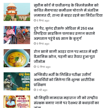
सुप्रीम कोर्ट ने छत्तीसगढ़ के बिज़नेसमैन को
कथित मैनपावर कमीशन घोटाले में अंतरिम
ज़मानत दी, राज्य से बाहर रहने का निर्देश दिया
6 मिनट ago
टूटे पैर, बुलंद हौसले! ओडिशा में 250 KM
तिपहिया साइकिल चलाकर इलाज कराने
अस्पताल पहुंचे 65 साल के बुजुर्ग
9 मिनट ago
रोज खाने वाली अरहर दाल पर भारत में बड़ी
वैज्ञानिक खोज, पहली बार तैयार हुआ पूरा
जीनोम
12 मिनट ago
अग्निवीर भर्ती के लिखित परीक्षा उत्तीर्ण
अभ्यर्थियों को मिलेगा निःशुल्क शारीरिक
प्रशिक्षण
3 घंटे ago
श्री निवृत्ति नामदास महाराज जी को राष्ट्रीय
संरक्षक बनाए जाने पर देशभर से बधाइयों का
तांता