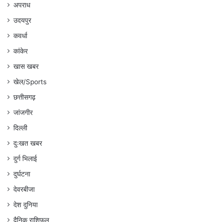
अपराध
उदयपुर
कवर्धा
कांकेर
खास खबर
खेल/Sports
छत्तीसगढ़
जांजगीर
दिल्ली
दुःखत खबर
दुर्ग भिलाई
दुर्घटना
देवरबीजा
देश दुनिया
दैनिक राशिफल