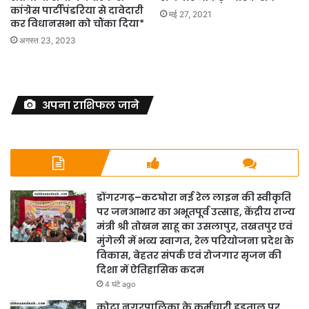
कांग्रेस पार्टीपंडरिया से दावेदारी
मई 27, 2021
कर विधानसभा को चौंका दिया*
अगस्त 23, 2023
अपना राशिफल जाने
डोंगरगढ़–कटघोरा नई रेल लाइन की स्वीकृति
पर जनआभार का अभूतपूर्व उत्साह, केंद्रीय राज्य
मंत्री श्री तोखन साहू का उसलापुर, तखतपुर एवं
मुंगेली में भव्य स्वागत, रेल परियोजना प्रदेश के
विकास, बेहतर संपर्क एवं रोजगार सृजन की
दिशा में ऐतिहासिक कदम
4 घंटे ago
कोटा नगरपालिका के कर्मचारी हड़ताल पर,