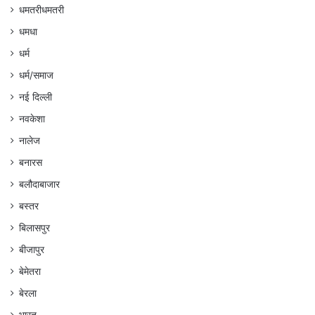
धमतरीधमतरी
धमधा
धर्म
धर्म/समाज
नई दिल्ली
नवकेशा
नालेज
बनारस
बलौदाबाजार
बस्तर
बिलासपुर
बीजापुर
बेमेतरा
बेरला