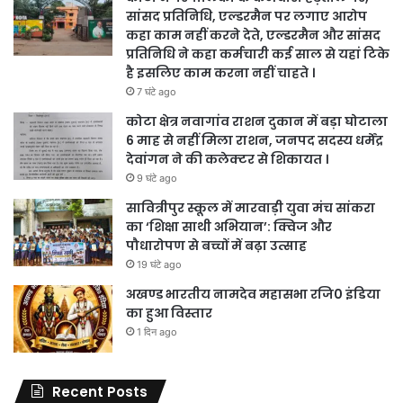
सांसद प्रतिनिधि, एल्डरमैन पर लगाए आरोप
कहा काम नहीं करने देते, एल्डरमैन और सांसद
प्रतिनिधि ने कहा कर्मचारी कई साल से यहां टिके
है इसलिए काम करना नहीं चाहते ।
7 घंटे ago
कोटा क्षेत्र नवागांव राशन दुकान में बड़ा घोटाला
6 माह से नहीं मिला राशन, जनपद सदस्य धर्मेंद्र
देवांगन ने की कलेक्टर से शिकायत ।
9 घंटे ago
सावित्रीपुर स्कूल में मारवाड़ी युवा मंच सांकरा
का ‘शिक्षा साथी अभियान’: क्विज और
पौधारोपण से बच्चों में बढ़ा उत्साह
19 घंटे ago
अखण्ड भारतीय नामदेव महासभा रजि0 इंडिया
का हुआ विस्तार
1 दिन ago
Recent Posts