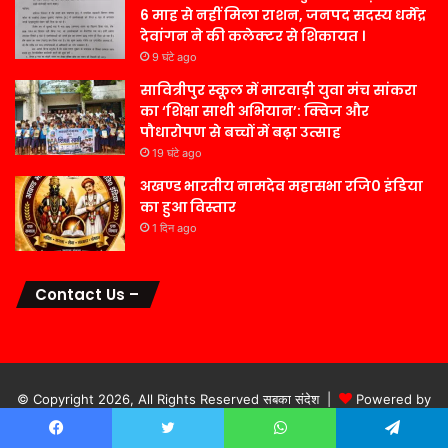
6 माह से नहीं मिला राशन, जनपद सदस्य धर्मेंद्र
देवांगन ने की कलेक्टर से शिकायत ।
9 घंटे ago
सावित्रीपुर स्कूल में मारवाड़ी युवा मंच सांकरा
का ‘शिक्षा साथी अभियान’: क्विज और
पौधारोपण से बच्चों में बढ़ा उत्साह
19 घंटे ago
अखण्ड भारतीय नामदेव महासभा रजि0 इंडिया
का हुआ विस्तार
1 दिन ago
Contact Us –
© Copyright 2026, All Rights Reserved सबका संदेश |
Powered by
Digital Motion Technologies
Facebook
Twitter
WhatsApp
Telegram