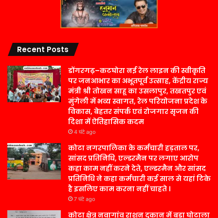
Recent Posts
डोंगरगढ़–कटघोरा नई रेल लाइन की स्वीकृति
पर जनआभार का अभूतपूर्व उत्साह, केंद्रीय राज्य
मंत्री श्री तोखन साहू का उसलापुर, तखतपुर एवं
मुंगेली में भव्य स्वागत, रेल परियोजना प्रदेश के
विकास, बेहतर संपर्क एवं रोजगार सृजन की
दिशा में ऐतिहासिक कदम
4 घंटे ago
कोटा नगरपालिका के कर्मचारी हड़ताल पर,
सांसद प्रतिनिधि, एल्डरमैन पर लगाए आरोप
कहा काम नहीं करने देते, एल्डरमैन और सांसद
प्रतिनिधि ने कहा कर्मचारी कई साल से यहां टिके
है इसलिए काम करना नहीं चाहते ।
7 घंटे ago
कोटा क्षेत्र नवागांव राशन दुकान में बड़ा घोटाला