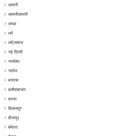
धमतरी
धमतरीधमतरी
धमधा
धर्म
धर्म/समाज
नई दिल्ली
नवकेशा
नालेज
बनारस
बलौदाबाजार
बस्तर
बिलासपुर
बीजापुर
बेमेतरा