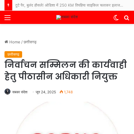
टूटे पैर, बुलंद हौसले! ओडिशा में 250 KM तिपहिया साइकिल चलाकर इलाज कराने अस्पताल पहुंचे 65 साल के बुजुर्ग
Menu
Switch
S
skin
fo
Home
/
छत्तीसगढ़
छत्तीसगढ़
निर्वाचन सम्मिलन की कार्यवाही
हेतु पीठासीन अधिकारी नियुक्त
सबका संदेश
जून 24, 2025
1,748