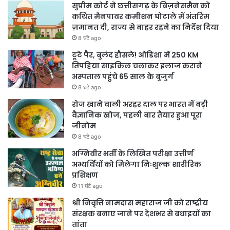
सुप्रीम कोर्ट ने छत्तीसगढ़ के बिज़नेसमैन को
कथित मैनपावर कमीशन घोटाले में अंतरिम
ज़मानत दी, राज्य से बाहर रहने का निर्देश दिया
8 घंटे ago
टूटे पैर, बुलंद हौसले! ओडिशा में 250 KM
तिपहिया साइकिल चलाकर इलाज कराने
अस्पताल पहुंचे 65 साल के बुजुर्ग
8 घंटे ago
रोज खाने वाली अरहर दाल पर भारत में बड़ी
वैज्ञानिक खोज, पहली बार तैयार हुआ पूरा
जीनोम
8 घंटे ago
अग्निवीर भर्ती के लिखित परीक्षा उत्तीर्ण
अभ्यर्थियों को मिलेगा निःशुल्क शारीरिक
प्रशिक्षण
11 घंटे ago
श्री निवृत्ति नामदास महाराज जी को राष्ट्रीय
संरक्षक बनाए जाने पर देशभर से बधाइयों का
तांता