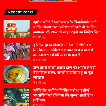
Recent Posts
सुप्रीम कोर्ट ने छत्तीसगढ़ के बिज़नेसमैन को
कथित मैनपावर कमीशन घोटाले में अंतरिम
ज़मानत दी, राज्य से बाहर रहने का निर्देश दिया
8 घंटे ago
टूटे पैर, बुलंद हौसले! ओडिशा में 250 KM
तिपहिया साइकिल चलाकर इलाज कराने
अस्पताल पहुंचे 65 साल के बुजुर्ग
8 घंटे ago
रोज खाने वाली अरहर दाल पर भारत में बड़ी
वैज्ञानिक खोज, पहली बार तैयार हुआ पूरा
जीनोम
8 घंटे ago
अग्निवीर भर्ती के लिखित परीक्षा उत्तीर्ण
अभ्यर्थियों को मिलेगा निःशुल्क शारीरिक
प्रशिक्षण
11 घंटे ago