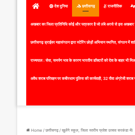
होम
देश दुनिया
छत्तीसगढ़
राजनीतिक
अखबार का जिला प्रतिनिधि कोई और पत्रकार है जो लंबे अरसे से इस अखबार ज
छत्तीसगढ़ ड्राईवर महासंगठन द्वारा स्टेरिंग छोड़ों अभियान स्थगित, संगठन में
राज्यपाल : सेवा, समर्पण भाव के कारण भारतीय डॉक्टरों को देश के बाहर भी मिलता
अवैध शराब परिवहन पर कबीरधाम पुलिस की कार्यवाही, 32 पौवा अंग्रेजी शराब 
Home
/
छत्तीसगढ़
/
खुलेंगे स्कूल, जिला स्तरीय प्रवेश उत्सव सरकंडा मेंl