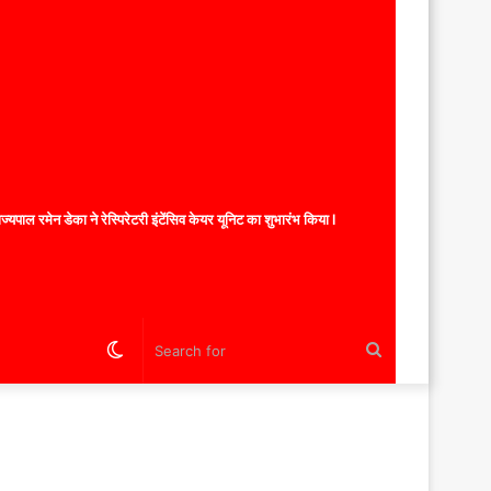
यपाल रमेन डेका ने रेस्पिरेटरी इंटेंसिव केयर यूनिट का शुभारंभ किया l
Switch
Search
skin
for