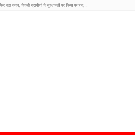
िर बढ़ा तनाव, नेपाली ग्रामीणों ने सुरक्षाबलों पर किया पथराव, बिहार के थाने में FIR दर्ज