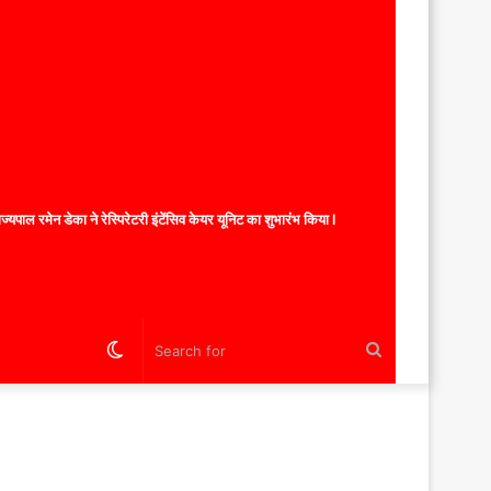
यपाल रमेन डेका ने रेस्पिरेटरी इंटेंसिव केयर यूनिट का शुभारंभ किया l
Switch
Search
skin
for