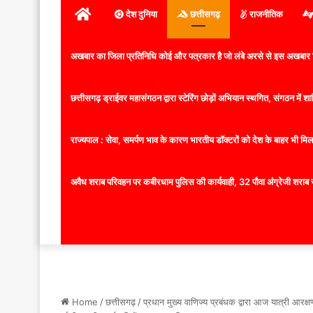
होम
देश दुनिया
छत्तीसगढ़
राजनीतिक
अखबार का जिला प्रतिनिधि कोई और पत्रकार है जो लंबे अरसे से इस अखबार ज
छत्तीसगढ़ ड्राईवर महासंगठन द्वारा स्टेरिंग छोड़ों अभियान स्थगित, संगठन में
राज्यपाल : सेवा, समर्पण भाव के कारण भारतीय डॉक्टरों को देश के बाहर भी मिलता
अवैध शराब परिवहन पर कबीरधाम पुलिस की कार्यवाही, 32 पौवा अंग्रेजी शराब 
Home
/
छत्तीसगढ़
/
प्रधान मुख्य वाणिज्य प्रबंधक द्वारा आज यात्री आरक