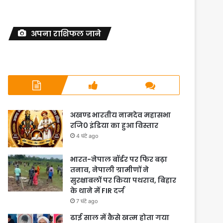
अपना राशिफल जाने
अखण्ड भारतीय नामदेव महासभा
रजि0 इंडिया का हुआ विस्तार
4 घंटे ago
भारत-नेपाल बॉर्डर पर फिर बढ़ा
तनाव, नेपाली ग्रामीणों ने
सुरक्षाबलों पर किया पथराव, बिहार
के थाने में FIR दर्ज
7 घंटे ago
ढाई साल में कैसे खत्म होता गया