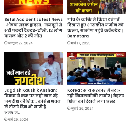
Betul Accident Latest News
गांव के व्यक्ति ने किया दबंगई
: भीषण सड़क हादसा.. मजदूरों से
दिखाते हुए शासकीय जमीन को
भरी पलटी ट्रैक्टर-ट्रॉली, 12 लोग
कब्जा, ग्रामीण पहुंचे कलेक्ट्रेट |
घायल और 2 की मौत
Bemetara
अक्टूबर 27, 2024
मार्च 17, 2025
Jagdish Kaushik Anshan:
Korea : साय सरकार में बदल
टिकट से कम पर नहीं मान रहे
रही विद्यालयों की तस्वीर | बेहतर
जगदीश कौशिक.. कांग्रेस भवन
शिक्षा का दिखने लगा असर
में तीसरे दिन भी जारी हैं
जुलाई 26, 2024
अनशन..
मार्च 29, 2024