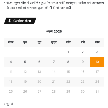
सेजस नूतन चौक में आयोजित हुआ “जागरूक नारी” कार्यक्रम, मासिक धर्म जागरूकता
के साथ बच्चों को यातायात सुरक्षा की भी दी गई जानकारी
Calendar
अगस्त 2026
मंगल
बुध
गुरु
शुक्र
शनि
रवि
सोम
1
2
3
4
5
6
7
8
9
10
11
12
13
14
15
16
17
18
19
20
21
22
23
24
25
26
27
28
29
30
31
« जुलाई