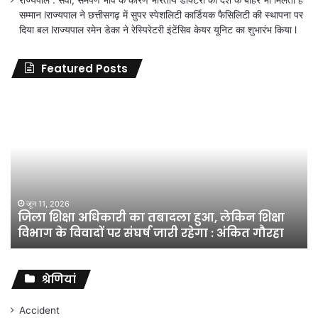
राज्यपाल : सेवा, समर्पण भाव के कारण भारतीय डॉक्टरों को देश के बाहर भी मिलता है
सम्मान lराज्यपाल ने छत्तीसगढ़ में सुपर स्पेशलिटी कार्डियक फैसिलिटी की स्थापना पर
दिया बल lराज्यपाल रमेन डेका ने रेस्पिरेटरी इंटेंसिव केयर यूनिट का शुभारंभ किया l
Featured Posts
जिला
शिक्षा
अधिकारी
का
तबादला
हुआ,
लेकिन
शिक्षा
जून 11, 2026
जिला शिक्षा अधिकारी का तबादला हुआ, लेकिन शिक्षा
विभाग
विभाग के विवादों पर संघर्ष जारी रहेगा : अंकित गौरहा
के
विवादों
पर
संघर्ष
श्रेणियां
जारी
रहेगा
Accident