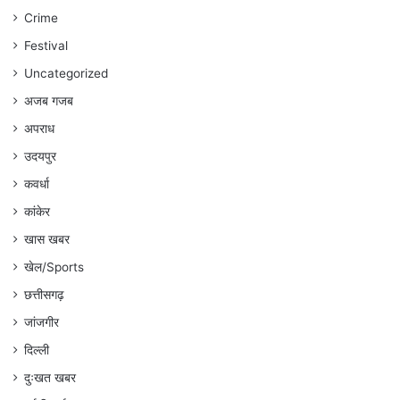
:
Crime
अंकित
गौरहा
Festival
Uncategorized
अजब गजब
अपराध
उदयपुर
कवर्धा
कांकेर
खास खबर
खेल/Sports
छत्तीसगढ़
जांजगीर
दिल्ली
दुःखत खबर