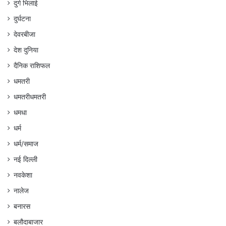
दुर्ग भिलाई
दुर्घटना
देवरबीजा
देश दुनिया
दैनिक राशिफल
धमतरी
धमतरीधमतरी
धमधा
धर्म
धर्म/समाज
नई दिल्ली
नवकेशा
नालेज
बनारस
बलौदाबाजार