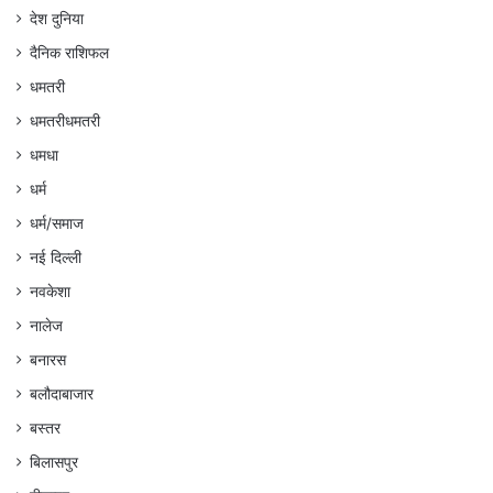
देश दुनिया
दैनिक राशिफल
धमतरी
धमतरीधमतरी
धमधा
धर्म
धर्म/समाज
नई दिल्ली
नवकेशा
नालेज
बनारस
बलौदाबाजार
बस्तर
बिलासपुर