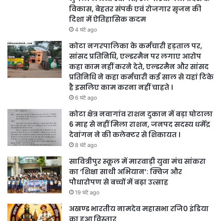
विकास, बेहतर संपर्क एवं रोजगार सृजन की
दिशा में ऐतिहासिक कदम
4 घंटे ago
कोटा नगरपालिका के कर्मचारी हड़ताल पर,
सांसद प्रतिनिधि, एल्डरमैन पर लगाए आरोप
कहा काम नहीं करने देते, एल्डरमैन और सांसद
प्रतिनिधि ने कहा कर्मचारी कई साल से यहां टिके
है इसलिए काम करना नहीं चाहते ।
6 घंटे ago
कोटा क्षेत्र नवागांव राशन दुकान में बड़ा घोटाला
6 माह से नहीं मिला राशन, जनपद सदस्य धर्मेंद्र
देवांगन ने की कलेक्टर से शिकायत ।
8 घंटे ago
सावित्रीपुर स्कूल में मारवाड़ी युवा मंच सांकरा
का ‘शिक्षा साथी अभियान’: क्विज और
पौधारोपण से बच्चों में बढ़ा उत्साह
19 घंटे ago
अखण्ड भारतीय नामदेव महासभा रजि0 इंडिया
का हुआ विस्तार