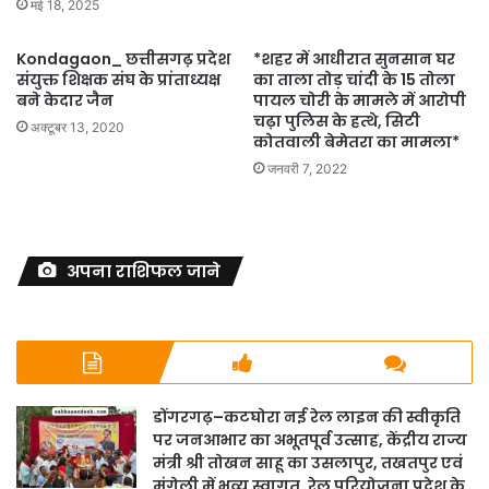
मई 18, 2025
Kondagaon_ छत्तीसगढ़ प्रदेश
*शहर में आधीरात सुनसान घर
संयुक्त शिक्षक संघ के प्रांताध्यक्ष
का ताला तोड़ चांदी के 15 तोला
बने केदार जैन
पायल चोरी के मामले में आरोपी
चढ़ा पुलिस के हत्थे, सिटी
अक्टूबर 13, 2020
कोतवाली बेमेतरा का मामला*
जनवरी 7, 2022
अपना राशिफल जाने
डोंगरगढ़–कटघोरा नई रेल लाइन की स्वीकृति
पर जनआभार का अभूतपूर्व उत्साह, केंद्रीय राज्य
मंत्री श्री तोखन साहू का उसलापुर, तखतपुर एवं
मुंगेली में भव्य स्वागत, रेल परियोजना प्रदेश के