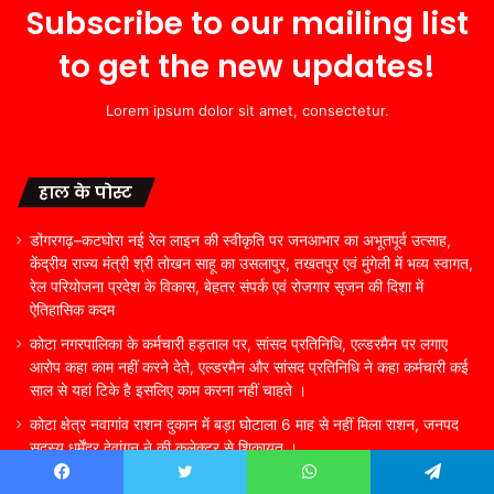
Subscribe to our mailing list
to get the new updates!
Lorem ipsum dolor sit amet, consectetur.
हाल के पोस्ट
डोंगरगढ़–कटघोरा नई रेल लाइन की स्वीकृति पर जनआभार का अभूतपूर्व उत्साह,
केंद्रीय राज्य मंत्री श्री तोखन साहू का उसलापुर, तखतपुर एवं मुंगेली में भव्य स्वागत,
रेल परियोजना प्रदेश के विकास, बेहतर संपर्क एवं रोजगार सृजन की दिशा में
ऐतिहासिक कदम
कोटा नगरपालिका के कर्मचारी हड़ताल पर, सांसद प्रतिनिधि, एल्डरमैन पर लगाए
आरोप कहा काम नहीं करने देते, एल्डरमैन और सांसद प्रतिनिधि ने कहा कर्मचारी कई
साल से यहां टिके है इसलिए काम करना नहीं चाहते ।
कोटा क्षेत्र नवागांव राशन दुकान में बड़ा घोटाला 6 माह से नहीं मिला राशन, जनपद
सदस्य धर्मेंद्र देवांगन ने की कलेक्टर से शिकायत ।
सावित्रीपुर स्कूल में मारवाड़ी युवा मंच सांकरा का ‘शिक्षा साथी अभियान’: क्विज और
Facebook
Twitter
WhatsApp
Telegram