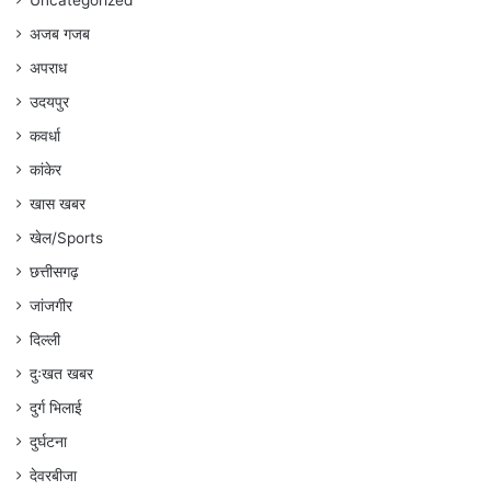
Uncategorized
अजब गजब
अपराध
उदयपुर
कवर्धा
कांकेर
खास खबर
खेल/Sports
छत्तीसगढ़
जांजगीर
दिल्ली
दुःखत खबर
दुर्ग भिलाई
दुर्घटना
देवरबीजा