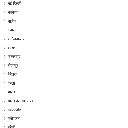
नई दिल्ली
नवकेशा
नालेज
बनारस
बलौदाबाजार
बस्तर
बिलासपुर
बीजापुर
बेमेतरा
बेरला
भारत
भारत के सभी राज्य
मध्यप्रदेश
मनोरंजन
मुंगेली