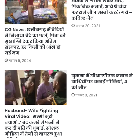
अधिक लोगों को लेकर आये,
पिकनिक मनाई, आये थे झंडा
फहराने मौज मस्ती करके गये –
कविन्द्र जैन
अगस्त 20, 2021
CG News: छत्तीसगढ़ में बेटियों
ने निभाया बेटे का फर्ज, पिता को
मुखाग्नि देकर किया अंतिम
संस्कार, हर किसी की आंखें हो
गई नम
नवम्बर 5, 2024
सुकमा में सीआरपीएफ जवान ने
साथियों पर चलाई गोलियां, 4
की मौत
नवम्बर 8, 2021
Husband- Wife Fighting
Viral Video: ‘मम्मी मुझे
बचाओ..’ बंद कमरे में पत्नी ने
कर दी पति की धुनाई, सोशल
मीडिया में तेजी से वायरल हुआ