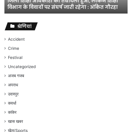
जिला शिक्षा अधिकारी का तबादला हुआ, लेकिन शिक्षा
विभाग
विभाग के विवादों पर संघर्ष जारी रहेगा : अंकित गौरहा
के
विवादों
पर
संघर्ष
श्रेणियां
जारी
रहेगा
Accident
:
Crime
अंकित
गौरहा
Festival
Uncategorized
अजब गजब
अपराध
उदयपुर
कवर्धा
कांकेर
खास खबर
खेल/Sports