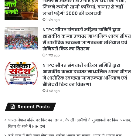
गमले में आसानी से उगाएं इलायची का पौधा,
मिलने लगेंगी ताजी फलियां, बाजार से नहीं
लानी पड़ेगी 3000 की इलायची
1 घंटा ago
NTPC सीपत संगवारी महिला समिति द्वारा
शासकीय कन्या उच्चतर माध्यमिक शाला सीपत
में शारीरिक स्वच्छता जागरूकता अभियान एवं
सैनिटरी किट का वितरण
1 घंटा ago
NTPC सीपत संगवारी महिला समिति द्वारा
शासकीय कन्या उच्चतर माध्यमिक शाला सीपत
में शारीरिक स्वच्छता जागरूकता अभियान एवं
सैनिटरी किट का वितरण।
4 घंटे ago
Recent Posts
भारत-नेपाल बॉर्डर पर फिर बढ़ा तनाव, नेपाली ग्रामीणों ने सुरक्षाबलों पर किया पथराव,
बिहार के थाने में FIR दर्ज
ढाई साल में कैसे खत्म होता गया अतीक अहमद का कुनबा, असद से आबान तक…