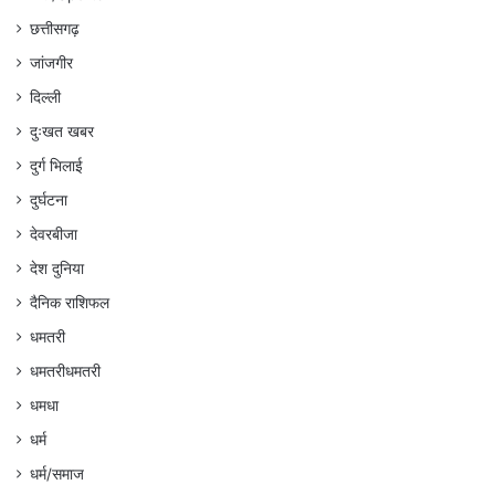
छत्तीसगढ़
जांजगीर
दिल्ली
दुःखत खबर
दुर्ग भिलाई
दुर्घटना
देवरबीजा
देश दुनिया
दैनिक राशिफल
धमतरी
धमतरीधमतरी
धमधा
धर्म
धर्म/समाज