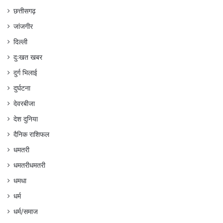
छत्तीसगढ़
जांजगीर
दिल्ली
दुःखत खबर
दुर्ग भिलाई
दुर्घटना
देवरबीजा
देश दुनिया
दैनिक राशिफल
धमतरी
धमतरीधमतरी
धमधा
धर्म
धर्म/समाज