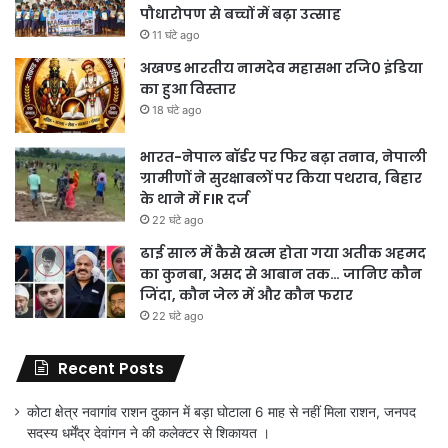
पौधारोपण से बच्चों में बढ़ा उत्साह
11 घंटे ago
अखण्ड भारतीय नामदेव महासभा रजि0 इंडिया
का हुआ विस्तार
18 घंटे ago
भारत-नेपाल बॉर्डर पर फिर बढ़ा तनाव, नेपाली
ग्रामीणों ने सुरक्षाबलों पर किया पथराव, बिहार
के थाने में FIR दर्ज
22 घंटे ago
ढाई साल में कैसे खत्म होता गया अतीक अहमद
का कुनबा, असद से आबान तक… जानिए कौन
जिंदा, कौन जेल में और कौन फरार
22 घंटे ago
Recent Posts
कोटा क्षेत्र नवागांव राशन दुकान में बड़ा घोटाला 6 माह से नहीं मिला राशन, जनपद
सदस्य धर्मेंद्र देवांगन ने की कलेक्टर से शिकायत ।