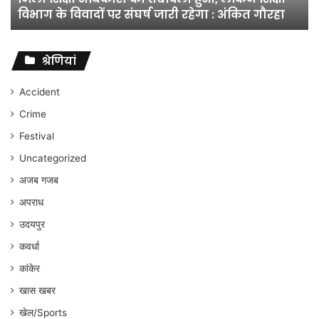
विभाग के विवादों पर संघर्ष जारी रहेगा : अंकित गौरहा
के
विवादों
पर
संघर्ष
श्रेणियां
जारी
रहेगा
Accident
:
Crime
अंकित
गौरहा
Festival
Uncategorized
अजब गजब
अपराध
उदयपुर
कवर्धा
कांकेर
खास खबर
खेल/Sports