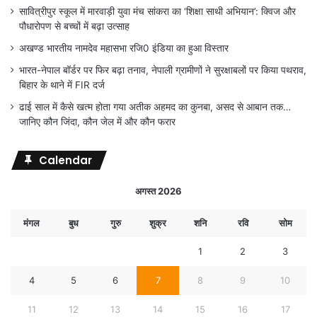
सावित्रीपुर स्कूल में मारवाड़ी युवा मंच सांकरा का ‘शिक्षा साथी अभियान’: क्विज और
पौधारोपण से बच्चों में बढ़ा उत्साह
अखण्ड भारतीय नामदेव महासभा रजि0 इंडिया का हुआ विस्तार
भारत-नेपाल बॉर्डर पर फिर बढ़ा तनाव, नेपाली ग्रामीणों ने सुरक्षाबलों पर किया पथराव,
बिहार के थाने में FIR दर्ज
ढाई साल में कैसे खत्म होता गया अतीक अहमद का कुनबा, असद से आबान तक…
जानिए कौन जिंदा, कौन जेल में और कौन फरार
Calendar
अगस्त 2026
मंगल
बुध
गुरु
शुक्र
शनि
रवि
सोम
1
2
3
4
5
6
7
8
9
10
11
12
13
14
15
16
17