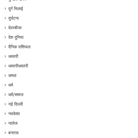
दुर्ग भिलाई
दुर्घटना
देवरबीजा
देश दुनिया
दैनिक राशिफल
धमतरी
धमतरीधमतरी
धमधा
धर्म
धर्म/समाज
नई दिल्ली
नवकेशा
नालेज
बनारस