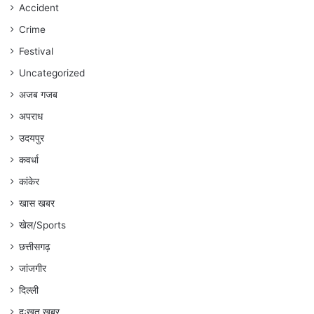
रहेगा
Accident
:
Crime
अंकित
गौरहा
Festival
Uncategorized
अजब गजब
अपराध
उदयपुर
कवर्धा
कांकेर
खास खबर
खेल/Sports
छत्तीसगढ़
जांजगीर
दिल्ली
दुःखत खबर