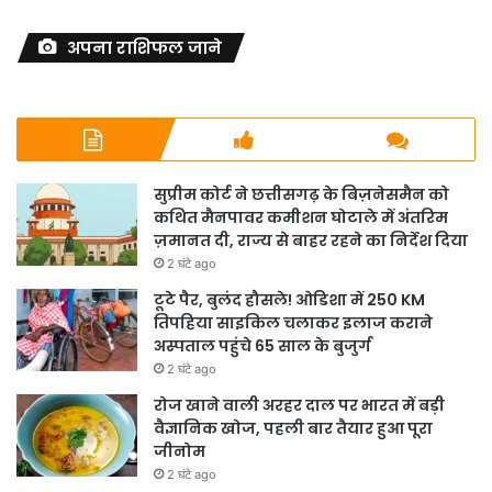
अपना राशिफल जाने
सुप्रीम कोर्ट ने छत्तीसगढ़ के बिज़नेसमैन को
कथित मैनपावर कमीशन घोटाले में अंतरिम
ज़मानत दी, राज्य से बाहर रहने का निर्देश दिया
2 घंटे ago
टूटे पैर, बुलंद हौसले! ओडिशा में 250 KM
तिपहिया साइकिल चलाकर इलाज कराने
अस्पताल पहुंचे 65 साल के बुजुर्ग
2 घंटे ago
रोज खाने वाली अरहर दाल पर भारत में बड़ी
वैज्ञानिक खोज, पहली बार तैयार हुआ पूरा
जीनोम
2 घंटे ago