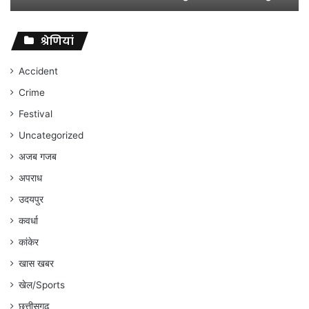
विवादों
पर
संघर्ष
श्रेणियां
जारी
रहेगा
Accident
:
Crime
अंकित
गौरहा
Festival
Uncategorized
अजब गजब
अपराध
उदयपुर
कवर्धा
कांकेर
खास खबर
खेल/Sports
छत्तीसगढ़