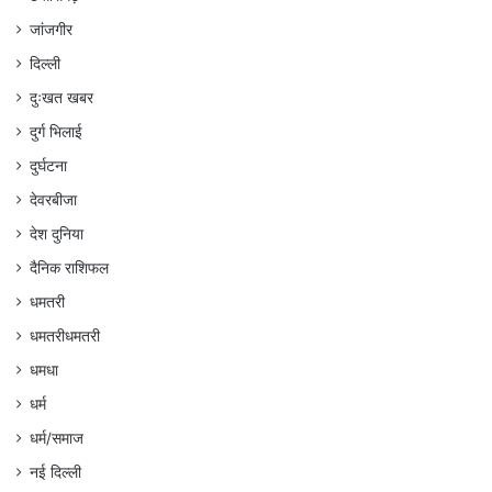
जांजगीर
दिल्ली
दुःखत खबर
दुर्ग भिलाई
दुर्घटना
देवरबीजा
देश दुनिया
दैनिक राशिफल
धमतरी
धमतरीधमतरी
धमधा
धर्म
धर्म/समाज
नई दिल्ली