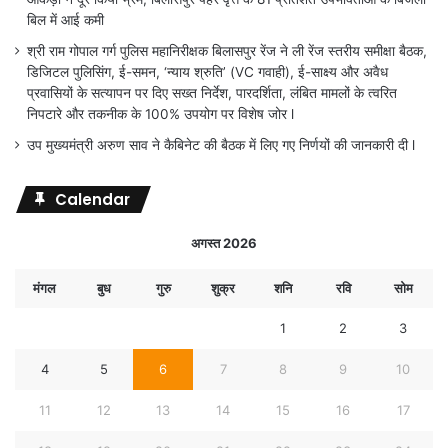
बिल में आई कमी
श्री राम गोपाल गर्ग पुलिस महानिरीक्षक बिलासपुर रेंज ने ली रेंज स्तरीय समीक्षा बैठक,
डिजिटल पुलिसिंग, ई-समन, ‘न्याय श्रुति’ (VC गवाही), ई-साक्ष्य और अवैध
प्रवासियों के सत्यापन पर दिए सख्त निर्देश, पारदर्शिता, लंबित मामलों के त्वरित
निपटारे और तकनीक के 100% उपयोग पर विशेष जोर l
उप मुख्यमंत्री अरुण साव ने कैबिनेट की बैठक में लिए गए निर्णयों की जानकारी दी l
Calendar
अगस्त 2026
मंगल
बुध
गुरु
शुक्र
शनि
रवि
सोम
1
2
3
4
5
6
7
8
9
10
11
12
13
14
15
16
17