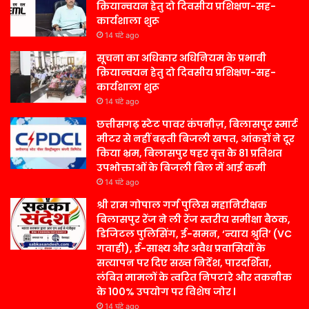
क्रियान्वयन हेतु दो दिवसीय प्रशिक्षण-सह-
कार्यशाला शुरू
14 घंटे ago
सूचना का अधिकार अधिनियम के प्रभावी
क्रियान्वयन हेतु दो दिवसीय प्रशिक्षण-सह-
कार्यशाला शुरू
14 घंटे ago
छत्तीसगढ़ स्टेट पावर कंपनीज़, बिलासपुर स्मार्ट
मीटर से नहीं बढ़ती बिजली खपत, आंकड़ों ने दूर
किया भ्रम, बिलासपुर षहर वृत्त केे 81 प्रतिशत
उपभोक्ताओं के बिजली बिल में आई कमी
14 घंटे ago
श्री राम गोपाल गर्ग पुलिस महानिरीक्षक
बिलासपुर रेंज ने ली रेंज स्तरीय समीक्षा बैठक,
डिजिटल पुलिसिंग, ई-समन, ‘न्याय श्रुति’ (VC
गवाही), ई-साक्ष्य और अवैध प्रवासियों के
सत्यापन पर दिए सख्त निर्देश, पारदर्शिता,
लंबित मामलों के त्वरित निपटारे और तकनीक
के 100% उपयोग पर विशेष जोर l
14 घंटे ago