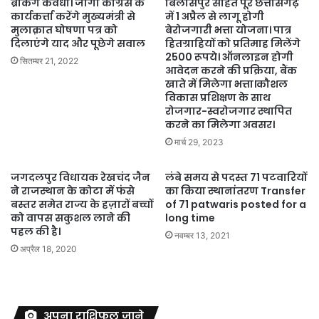
ब्रेकिंग कवर्धा। जोगी कांग्रेस के
बिलासपुर सहित पूरे छत्तीसगढ़
कार्यकर्त्ता करेंगे मुख्यमंत्री से
में 1 अप्रैल से लागू होगी
मुलाक़ात घोषणा पत्र को
बेरोजगारी भत्ता योजना। पात्र
दिलाएंगे याद और पूछेगे सवाल
हितग्राहियों को प्रतिमाह मिलेंगे
2500 रूपये। ऑनलाइन होगी
सितम्बर 21, 2022
आवेदन करने की प्रक्रिया, बैंक
खाते में मिलेगा भत्ता।कौशल
विकास प्रशिक्षण के साथ
रोजगार-स्वरोजगार स्थापित
करने का मिलेगा अवसर।
मार्च 29, 2023
जगदलपुर विधायक रेखचंद जैन
लंबे समय से पदस्त 71 पटवारियों
ने राजस्थान के कोटा में फंसे
का किया स्थानांतरण Transfer
बस्तर समेत राज्य के हज़ारों बच्चों
of 71 patwaris posted for a
को वापस सकुशल लाने की
long time
पहल की है।
नवम्बर 13, 2021
अप्रैल 18, 2020
अपना राशिफल जाने