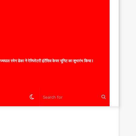
यपाल रमेन डेका ने रेस्पिरेटरी इंटेंसिव केयर यूनिट का शुभारंभ किया l
Switch
Search
skin
for