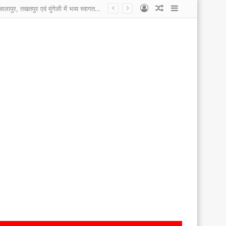
Log
Random
Sidebar
कोटा नगरपालिका के कर्मचारी हड़ताल पर, सांसद प्रतिनिधि, एल्डरमैन पर लगाए आरोप कहा काम नहीं करने देते, एल्डरमैन और सांसद प्रतिनिधि ने कहा कर्मचारी कई साल से यहां टिके है इसलिए काम करना नहीं चाहते ।
In
Article