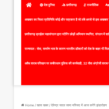
होम
देश दुनिया
छत्तीसगढ़
राजनीतिक
अखबार का जिला प्रतिनिधि कोई और पत्रकार है जो लंबे अरसे से इस अखबार ज
छत्तीसगढ़ ड्राईवर महासंगठन द्वारा स्टेरिंग छोड़ों अभियान स्थगित, संगठन में
राज्यपाल : सेवा, समर्पण भाव के कारण भारतीय डॉक्टरों को देश के बाहर भी मिलता
अवैध शराब परिवहन पर कबीरधाम पुलिस की कार्यवाही, 32 पौवा अंग्रेजी शराब 
Home
/
खास खबर
/
देवेन्द्र यादव जामा मस्जिद में आज करेंगे झंडारोहण