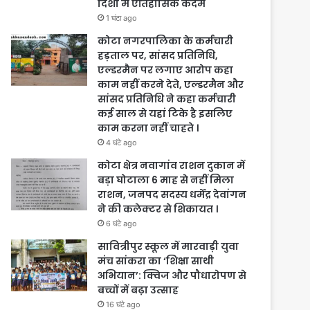
दिशा में ऐतिहासिक कदम
1 घंटा ago
कोटा नगरपालिका के कर्मचारी
हड़ताल पर, सांसद प्रतिनिधि,
एल्डरमैन पर लगाए आरोप कहा
काम नहीं करने देते, एल्डरमैन और
सांसद प्रतिनिधि ने कहा कर्मचारी
कई साल से यहां टिके है इसलिए
काम करना नहीं चाहते ।
4 घंटे ago
कोटा क्षेत्र नवागांव राशन दुकान में
बड़ा घोटाला 6 माह से नहीं मिला
राशन, जनपद सदस्य धर्मेंद्र देवांगन
ने की कलेक्टर से शिकायत ।
6 घंटे ago
सावित्रीपुर स्कूल में मारवाड़ी युवा
मंच सांकरा का ‘शिक्षा साथी
अभियान’: क्विज और पौधारोपण से
बच्चों में बढ़ा उत्साह
16 घंटे ago