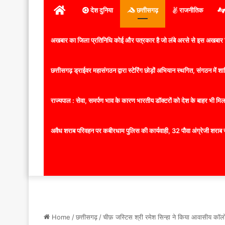
होम
देश दुनिया
छत्तीसगढ़
राजनीतिक
अखबार का जिला प्रतिनिधि कोई और पत्रकार है जो लंबे अरसे से इस अखबार ज
छत्तीसगढ़ ड्राईवर महासंगठन द्वारा स्टेरिंग छोड़ों अभियान स्थगित, संगठन में
राज्यपाल : सेवा, समर्पण भाव के कारण भारतीय डॉक्टरों को देश के बाहर भी मिलता
अवैध शराब परिवहन पर कबीरधाम पुलिस की कार्यवाही, 32 पौवा अंग्रेजी शराब 
Home
/
छत्तीसगढ़
/
चीफ़ जस्टिस श्री रमेश सिन्हा ने किया आवासीय कॉलो