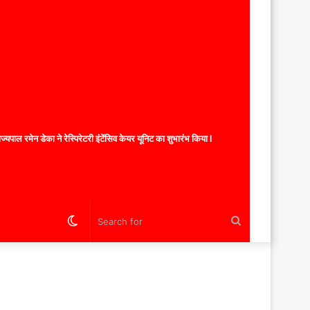
यपाल रमेन डेका ने रेस्पिरेटरी इंटेंसिव केयर यूनिट का शुभारंभ किया l
Switch
Search
skin
for