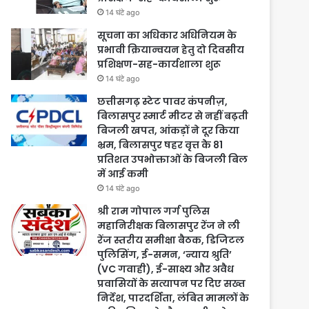
14 घंटे ago
सूचना का अधिकार अधिनियम के
प्रभावी क्रियान्वयन हेतु दो दिवसीय
प्रशिक्षण-सह-कार्यशाला शुरू
14 घंटे ago
छत्तीसगढ़ स्टेट पावर कंपनीज़,
बिलासपुर स्मार्ट मीटर से नहीं बढ़ती
बिजली खपत, आंकड़ों ने दूर किया
भ्रम, बिलासपुर षहर वृत्त केे 81
प्रतिशत उपभोक्ताओं के बिजली बिल
में आई कमी
14 घंटे ago
श्री राम गोपाल गर्ग पुलिस
महानिरीक्षक बिलासपुर रेंज ने ली
रेंज स्तरीय समीक्षा बैठक, डिजिटल
पुलिसिंग, ई-समन, ‘न्याय श्रुति’
(VC गवाही), ई-साक्ष्य और अवैध
प्रवासियों के सत्यापन पर दिए सख्त
निर्देश, पारदर्शिता, लंबित मामलों के