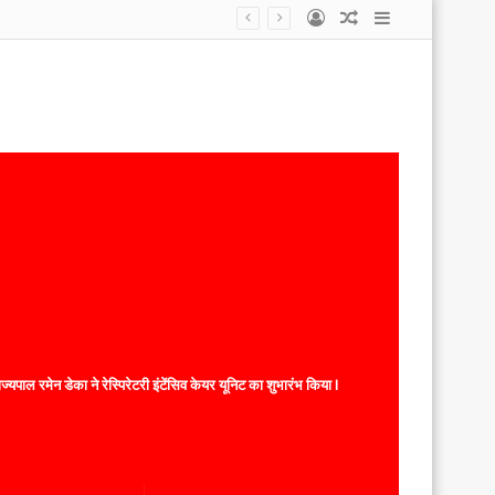
Log
Random
Sidebar
In
Article
यपाल रमेन डेका ने रेस्पिरेटरी इंटेंसिव केयर यूनिट का शुभारंभ किया l