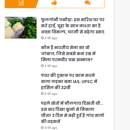
फूलगोभी पकौड़ाः इस बारिश घर पर
करें ट्राई, चूड़ा के साथ नाश्ता का है
अच्छा विकल्प, चटनी से बढ़ेगा स्वाद
4 घंटे ago
कौन है भारतीय सेना का वो
जांबाज, जिसे सबसे कम उम्र में
मिला परमवीर चक्र सम्मान?
4 घंटे ago
पंचर की दुकान पर काम करने
वाला लड़का बना IAS, UPSC में
हासिल की 32वीं
4 घंटे ago
पहले खेतों में नीलगाय दिखती थी…
इस बार दिखा कूनो से निकला
चीता! 3 दिन से बढ़ी हुई हैं गांव वालों
की धड़कनें
4 घंटे ago