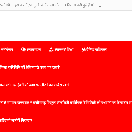
िखती थी… इस बार दिखा कूनो से निकला चीता! 3 दिन से बढ़ी हुई हैं गांव वालों की धड़कनें
मनोरंजन
अजब गजब
स्वास्थ्य/ शिक्षा
दैनिक राशिफल
िला प्रतिनिधि की हैसियत से काम कर रहा है
 शामिल सभी ड्राईवरों को काम पर लौटने का आदेश जारी
 है सम्मान lराज्यपाल ने छत्तीसगढ़ में सुपर स्पेशलिटी कार्डियक फैसिलिटी की स्थापना पर दिया बल lराज्
सहित दो आरोपी गिरफ्तार