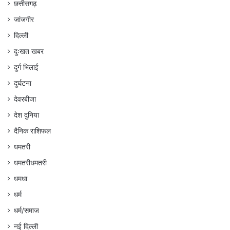
छत्तीसगढ़
जांजगीर
दिल्ली
दुःखत खबर
दुर्ग भिलाई
दुर्घटना
देवरबीजा
देश दुनिया
दैनिक राशिफल
धमतरी
धमतरीधमतरी
धमधा
धर्म
धर्म/समाज
नई दिल्ली