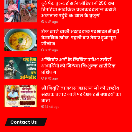
टूटे पैर, बुलंद हौसले! ओडिशा में 250 KM
तिपहिया साइकिल चलाकर इलाज कराने
अस्पताल पहुंचे 65 साल के बुजुर्ग
6 घंटे ago
रोज खाने वाली अरहर दाल पर भारत में बड़ी
वैज्ञानिक खोज, पहली बार तैयार हुआ पूरा
जीनोम
6 घंटे ago
अग्निवीर भर्ती के लिखित परीक्षा उत्तीर्ण
अभ्यर्थियों को मिलेगा निःशुल्क शारीरिक
प्रशिक्षण
9 घंटे ago
श्री निवृत्ति नामदास महाराज जी को राष्ट्रीय
संरक्षक बनाए जाने पर देशभर से बधाइयों का
तांता
14 घंटे ago
Contact Us –