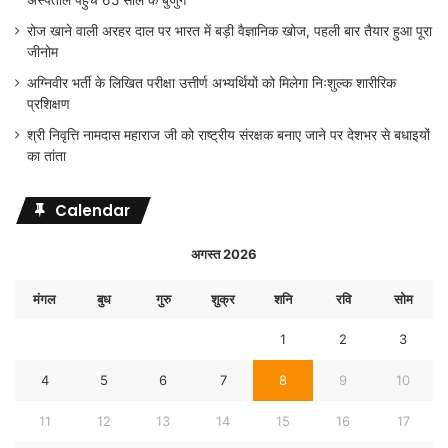
अस्पताल पहुंचे 65 साल के बुजुर्ग
रोज खाने वाली अरहर दाल पर भारत में बड़ी वैज्ञानिक खोज, पहली बार तैयार हुआ पूरा
जीनोम
अग्निवीर भर्ती के लिखित परीक्षा उत्तीर्ण अभ्यर्थियों को मिलेगा निःशुल्क शारीरिक
प्रशिक्षण
श्री निवृत्ति नामदास महाराज जी को राष्ट्रीय संरक्षक बनाए जाने पर देशभर से बधाइयों
का तांता
Calendar
अगस्त 2026
मंगल
बुध
गुरु
शुक्र
शनि
रवि
सोम
1
2
3
4
5
6
7
8
9
10
11
12
13
14
15
16
17