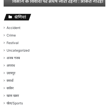
विभाग के विवादों पर संघर्ष जारी रहेगा : अंकित गौरहा
के
विवादों
पर
संघर्ष
श्रेणियां
जारी
रहेगा
Accident
:
Crime
अंकित
गौरहा
Festival
Uncategorized
अजब गजब
अपराध
उदयपुर
कवर्धा
कांकेर
खास खबर
खेल/Sports