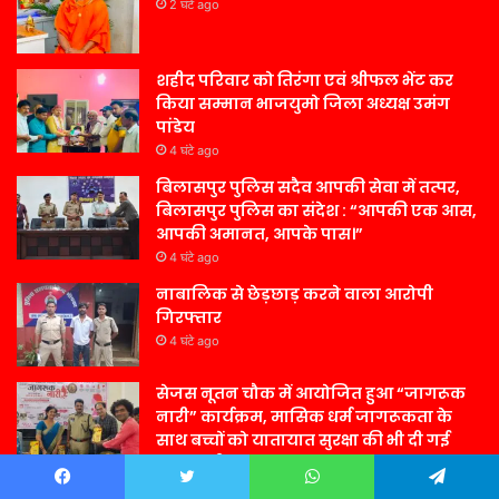
2 घंटे ago
शहीद परिवार को तिरंगा एवं श्रीफल भेंट कर
किया सम्मान भाजयुमो जिला अध्यक्ष उमंग
पांडेय
4 घंटे ago
बिलासपुर पुलिस सदैव आपकी सेवा में तत्पर,
बिलासपुर पुलिस का संदेश : “आपकी एक आस,
आपकी अमानत, आपके पास।”
4 घंटे ago
नाबालिक से छेड़छाड़ करने वाला आरोपी
गिरफ्तार
4 घंटे ago
सेजस नूतन चौक में आयोजित हुआ “जागरूक
नारी” कार्यक्रम, मासिक धर्म जागरूकता के
साथ बच्चों को यातायात सुरक्षा की भी दी गई
जानकारी
4 घंटे ago
Facebook
Twitter
WhatsApp
Telegram