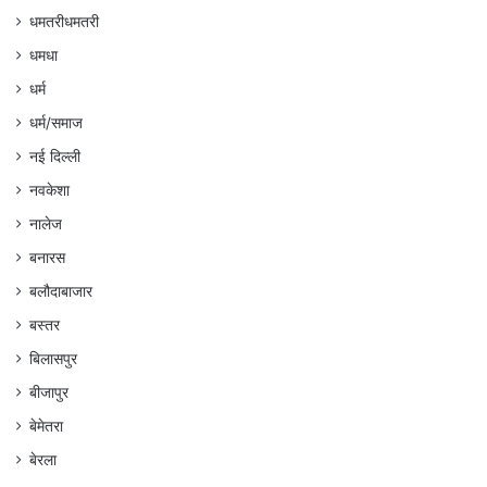
धमतरीधमतरी
धमधा
धर्म
धर्म/समाज
नई दिल्ली
नवकेशा
नालेज
बनारस
बलौदाबाजार
बस्तर
बिलासपुर
बीजापुर
बेमेतरा
बेरला