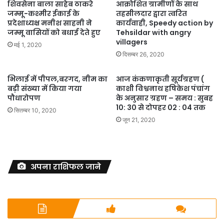
शिवसेना बाला साहेब ठाकरे
आक्रोशित ग्रामीणों के साथ
जम्मू-कश्मीर ईकाई के
तहसीलदार द्वारा त्वरित
प्रदेशाध्यक्ष मनीश साहनी ने
कार्यवाही, Speedy action by
जम्मू वासियों को बधाई देते हुए
Tehsildar with angry
villagers
मई 1, 2020
दिसम्बर 26, 2020
भिलाई में पीपल,बरगद, नीम का
आज कंकणाकृती सूर्यग्रहण (
बड़ी संख्या में किया गया
काशी विश्वनाथ हषिकेश पंचांग
पौधारोपण
के अनुसार ग्रहण – समय : सुबह
10: 30 से दोपहर 02 : 04 तक
सितम्बर 10, 2020
जून 21, 2020
अपना राशिफल जाने