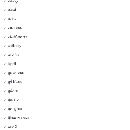
उदयपुर
कवर्धा
कांकेर
खास खबर
खेल/Sports
छत्तीसगढ़
जांजगीर
दिल्ली
दुःखत खबर
दुर्ग भिलाई
दुर्घटना
देवरबीजा
देश दुनिया
दैनिक राशिफल
धमतरी