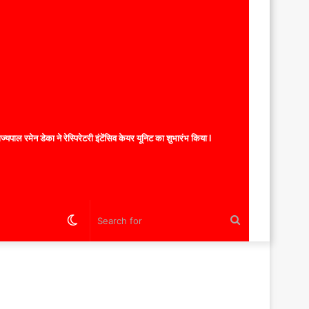
यपाल रमेन डेका ने रेस्पिरेटरी इंटेंसिव केयर यूनिट का शुभारंभ किया l
Switch
Search
skin
for