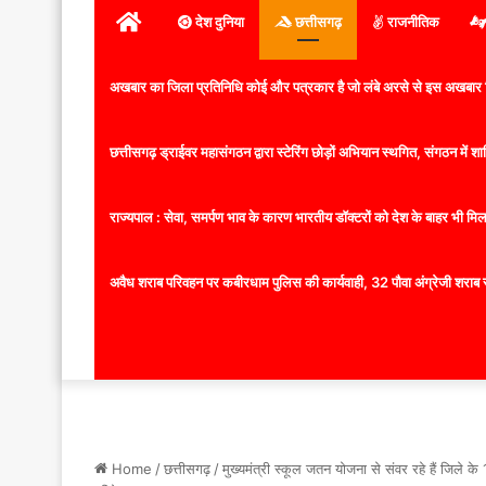
होम
देश दुनिया
छत्तीसगढ़
राजनीतिक
अखबार का जिला प्रतिनिधि कोई और पत्रकार है जो लंबे अरसे से इस अखबार ज
छत्तीसगढ़ ड्राईवर महासंगठन द्वारा स्टेरिंग छोड़ों अभियान स्थगित, संगठन में
राज्यपाल : सेवा, समर्पण भाव के कारण भारतीय डॉक्टरों को देश के बाहर भी मिलता
अवैध शराब परिवहन पर कबीरधाम पुलिस की कार्यवाही, 32 पौवा अंग्रेजी शराब 
Home
/
छत्तीसगढ़
/
मुख्यमंत्री स्कूल जतन योजना से संवर रहे हैं जिले क