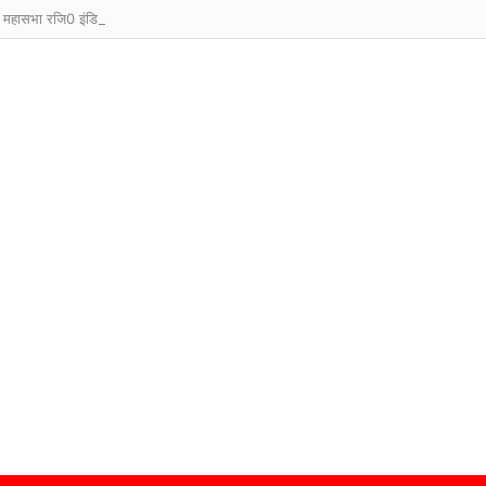
 महासभा रजि0 इंडिया का हुआ विस्तार