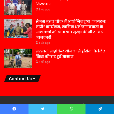
गिरफ्तार
1 घंटा ago
सेजस नूतन चौक में आयोजित हुआ “जागरूक
नारी” कार्यक्रम, मासिक धर्म जागरूकता के
साथ बच्चों को यातायात सुरक्षा की भी दी गई
जानकारी
1 घंटा ago
सरस्वती साइकिल योजना से हंसिका के लिए
शिक्षा की राह हुई आसान
5 घंटे ago
Contact Us –
© Copyright 2026, All Rights Reserved सबका संदेश |
Powered by
Digital Motion Technologies
Facebook
Twitter
WhatsApp
Telegram