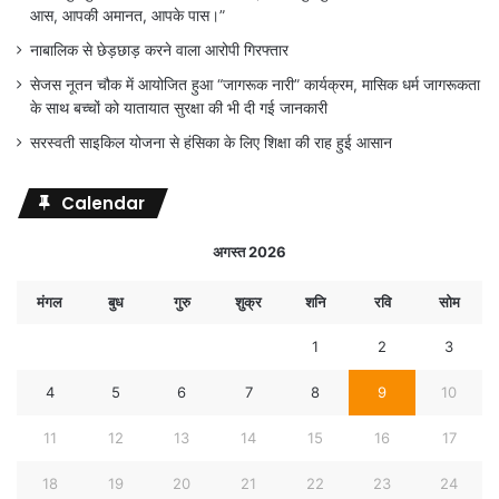
आस, आपकी अमानत, आपके पास।”
नाबालिक से छेड़छाड़ करने वाला आरोपी गिरफ्तार
सेजस नूतन चौक में आयोजित हुआ “जागरूक नारी” कार्यक्रम, मासिक धर्म जागरूकता
के साथ बच्चों को यातायात सुरक्षा की भी दी गई जानकारी
सरस्वती साइकिल योजना से हंसिका के लिए शिक्षा की राह हुई आसान
Calendar
अगस्त 2026
मंगल
बुध
गुरु
शुक्र
शनि
रवि
सोम
1
2
3
4
5
6
7
8
9
10
11
12
13
14
15
16
17
18
19
20
21
22
23
24