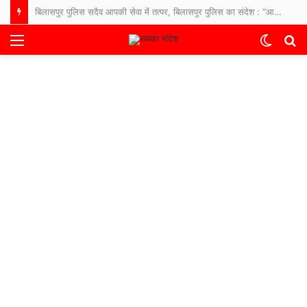
बिलासपुर पुलिस सदैव आपकी सेवा में तत्पर, बिलासपुर पुलिस का संदेश : “आपकी एक आस, आपकी अमानत, आपके पास।”
Menu
Switch
S
skin
fo