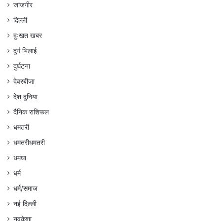
जांजगीर
दिल्ली
दुःखत खबर
दुर्ग भिलाई
दुर्घटना
देवरबीजा
देश दुनिया
दैनिक राशिफल
धमतरी
धमतरीधमतरी
धमधा
धर्म
धर्म/समाज
नई दिल्ली
नवकेशा