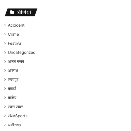
पर
संघर्ष
श्रेणियां
जारी
रहेगा
Accident
:
Crime
अंकित
गौरहा
Festival
Uncategorized
अजब गजब
अपराध
उदयपुर
कवर्धा
कांकेर
खास खबर
खेल/Sports
छत्तीसगढ़