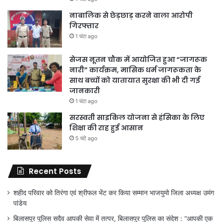
नाबालिक से छेड़छाड़ करने वाला आरोपी
गिरफ्तार
1 घंटा ago
सेजस नूतन चौक में आयोजित हुआ “जागरूक
नारी” कार्यक्रम, मासिक धर्म जागरूकता के
साथ बच्चों को यातायात सुरक्षा की भी दी गई
जानकारी
1 घंटा ago
सरस्वती साइकिल योजना से हंसिका के लिए
शिक्षा की राह हुई आसान
5 घंटे ago
Recent Posts
शहीद परिवार को तिरंगा एवं श्रीफल भेंट कर किया सम्मान भाजयुमो जिला अध्यक्ष उमंग
पांडेय
बिलासपुर पुलिस सदैव आपकी सेवा में तत्पर, बिलासपुर पुलिस का संदेश : “आपकी एक