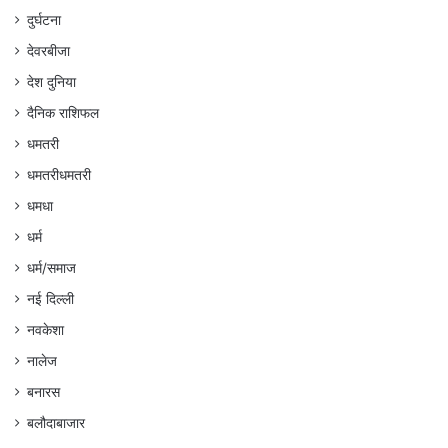
दुर्घटना
देवरबीजा
देश दुनिया
दैनिक राशिफल
धमतरी
धमतरीधमतरी
धमधा
धर्म
धर्म/समाज
नई दिल्ली
नवकेशा
नालेज
बनारस
बलौदाबाजार