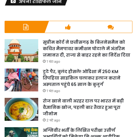
अपना राशिफल जाने
सुप्रीम कोर्ट ने छत्तीसगढ़ के बिज़नेसमैन को
कथित मैनपावर कमीशन घोटाले में अंतरिम
ज़मानत दी, राज्य से बाहर रहने का निर्देश दिया
1 घंटा ago
टूटे पैर, बुलंद हौसले! ओडिशा में 250 KM
तिपहिया साइकिल चलाकर इलाज कराने
अस्पताल पहुंचे 65 साल के बुजुर्ग
1 घंटा ago
रोज खाने वाली अरहर दाल पर भारत में बड़ी
वैज्ञानिक खोज, पहली बार तैयार हुआ पूरा
जीनोम
2 घंटे ago
अग्निवीर भर्ती के लिखित परीक्षा उत्तीर्ण
अभ्यर्थियों को मिलेगा निःशुल्क शारीरिक