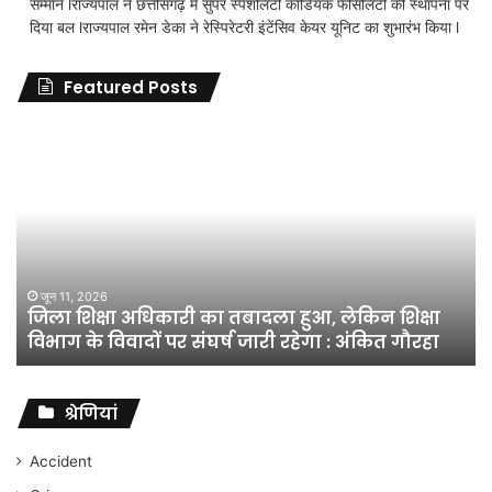
सम्मान lराज्यपाल ने छत्तीसगढ़ में सुपर स्पेशलिटी कार्डियक फैसिलिटी की स्थापना पर
दिया बल lराज्यपाल रमेन डेका ने रेस्पिरेटरी इंटेंसिव केयर यूनिट का शुभारंभ किया l
Featured Posts
जिला
शिक्षा
अधिकारी
का
तबादला
हुआ,
लेकिन
शिक्षा
जून 11, 2026
जिला शिक्षा अधिकारी का तबादला हुआ, लेकिन शिक्षा
विभाग
विभाग के विवादों पर संघर्ष जारी रहेगा : अंकित गौरहा
के
विवादों
पर
संघर्ष
श्रेणियां
जारी
रहेगा
Accident
: