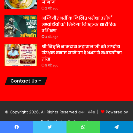
जीनोम
2 घंटे ago
अग्निवीर भर्ती के लिखित परीक्षा उत्तीर्ण
अभ्यर्थियों को मिलेगा निःशुल्क शारीरिक
प्रशिक्षण
4 घंटे ago
श्री निवृत्ति नामदास महाराज जी को राष्ट्रीय
संरक्षक बनाए जाने पर देशभर से बधाइयों का
तांता
9 घंटे ago
Contact Us –
© Copyright 2026, All Rights Reserved सबका संदेश |
Powered by
Digital Motion Technologies
होम
गूगल पर खोजें
नियम एवं शर्ते
Facebook
Twitter
WhatsApp
Telegram