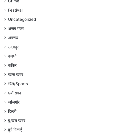
Crime
अंकित
गौरहा
Festival
Uncategorized
अजब गजब
अपराध
उदयपुर
कवर्धा
कांकेर
खास खबर
खेल/Sports
छत्तीसगढ़
जांजगीर
दिल्ली
दुःखत खबर
दुर्ग भिलाई