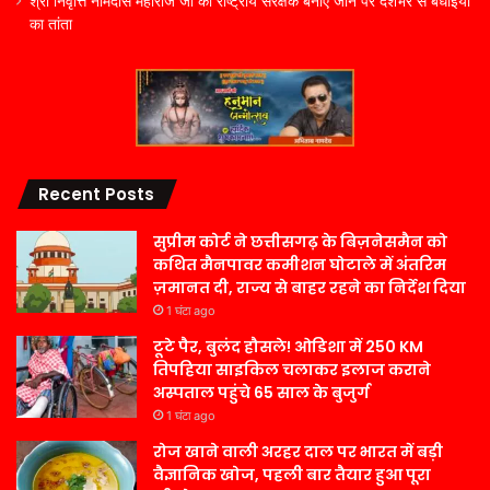
श्री निवृत्ति नामदास महाराज जी को राष्ट्रीय संरक्षक बनाए जाने पर देशभर से बधाइयों
का तांता
Recent Posts
सुप्रीम कोर्ट ने छत्तीसगढ़ के बिज़नेसमैन को
कथित मैनपावर कमीशन घोटाले में अंतरिम
ज़मानत दी, राज्य से बाहर रहने का निर्देश दिया
1 घंटा ago
टूटे पैर, बुलंद हौसले! ओडिशा में 250 KM
तिपहिया साइकिल चलाकर इलाज कराने
अस्पताल पहुंचे 65 साल के बुजुर्ग
1 घंटा ago
रोज खाने वाली अरहर दाल पर भारत में बड़ी
वैज्ञानिक खोज, पहली बार तैयार हुआ पूरा