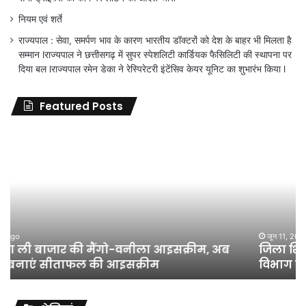
नियम एवं शर्ते
राज्यपाल : सेवा, समर्पण भाव के कारण भारतीय डॉक्टरों को देश के बाहर भी मिलता है
सम्मान lराज्यपाल ने छत्तीसगढ़ में सुपर स्पेशलिटी कार्डियक फैसिलिटी की स्थापना पर
दिया बल lराज्यपाल रमेन डेका ने रेस्पिरेटरी इंटेंसिव केयर यूनिट का शुभारंभ किया l
Featured Posts
जिला
शिक्षा
अधिकारी
का
तबादला
हुआ,
लेकिन
शिक्षा
जून 11, 2026
जिला शिक्षा अधिकारी का तबादला हुआ, लेकिन शिक्षा
विभाग
विभाग के विवादों पर संघर्ष जारी रहेगा : अंकित गौरहा
के
विवादों
पर