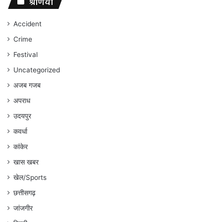
संघर्ष
श्रेणियां
जारी
रहेगा
Accident
:
Crime
अंकित
गौरहा
Festival
Uncategorized
अजब गजब
अपराध
उदयपुर
कवर्धा
कांकेर
खास खबर
खेल/Sports
छत्तीसगढ़
जांजगीर