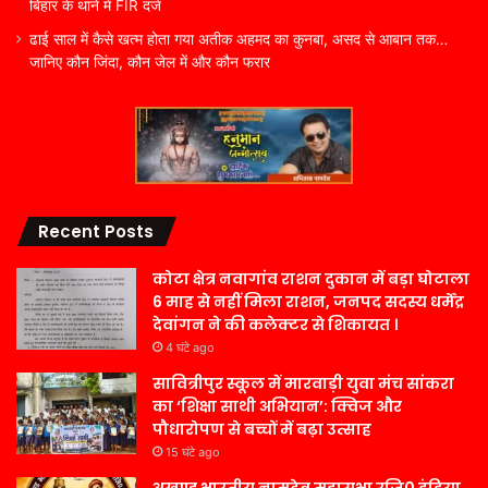
बिहार के थाने में FIR दर्ज
ढाई साल में कैसे खत्म होता गया अतीक अहमद का कुनबा, असद से आबान तक…
जानिए कौन जिंदा, कौन जेल में और कौन फरार
Recent Posts
कोटा क्षेत्र नवागांव राशन दुकान में बड़ा घोटाला
6 माह से नहीं मिला राशन, जनपद सदस्य धर्मेंद्र
देवांगन ने की कलेक्टर से शिकायत ।
4 घंटे ago
सावित्रीपुर स्कूल में मारवाड़ी युवा मंच सांकरा
का ‘शिक्षा साथी अभियान’: क्विज और
पौधारोपण से बच्चों में बढ़ा उत्साह
15 घंटे ago
अखण्ड भारतीय नामदेव महासभा रजि0 इंडिया