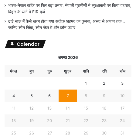
भारत-नेपाल बॉर्डर पर फिर बढ़ा तनाव, नेपाली ग्रामीणों ने सुरक्षाबलों पर किया पथराव,
बिहार के थाने में FIR दर्ज
ढाई साल में कैसे खत्म होता गया अतीक अहमद का कुनबा, असद से आबान तक…
जानिए कौन जिंदा, कौन जेल में और कौन फरार
Calendar
अगस्त 2026
मंगल
बुध
गुरु
शुक्र
शनि
रवि
सोम
1
2
3
4
5
6
7
8
9
10
11
12
13
14
15
16
17
18
19
20
21
22
23
24
25
26
27
28
29
30
31