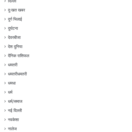
दिल्ली
दुःखत खबर
दुर्ग भिलाई
दुर्घटना
देवरबीजा
देश दुनिया
दैनिक राशिफल
धमतरी
धमतरीधमतरी
धमधा
धर्म
धर्म/समाज
नई दिल्ली
नवकेशा
नालेज