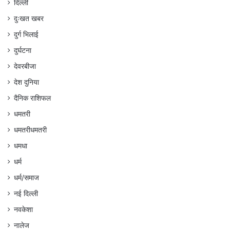
दिल्ली
दुःखत खबर
दुर्ग भिलाई
दुर्घटना
देवरबीजा
देश दुनिया
दैनिक राशिफल
धमतरी
धमतरीधमतरी
धमधा
धर्म
धर्म/समाज
नई दिल्ली
नवकेशा
नालेज