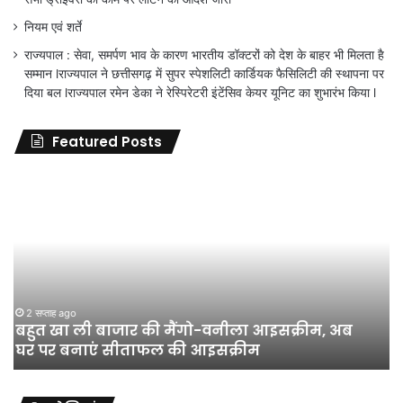
नियम एवं शर्ते
राज्यपाल : सेवा, समर्पण भाव के कारण भारतीय डॉक्टरों को देश के बाहर भी मिलता है
सम्मान lराज्यपाल ने छत्तीसगढ़ में सुपर स्पेशलिटी कार्डियक फैसिलिटी की स्थापना पर
दिया बल lराज्यपाल रमेन डेका ने रेस्पिरेटरी इंटेंसिव केयर यूनिट का शुभारंभ किया l
Featured Posts
जिला
शिक्षा
अधिकारी
का
तबादला
हुआ,
लेकिन
शिक्षा
जून 11, 2026
जिला शिक्षा अधिकारी का तबादला हुआ, लेकिन शिक्षा
विभाग
विभाग के विवादों पर संघर्ष जारी रहेगा : अंकित गौरहा
के
विवादों
पर