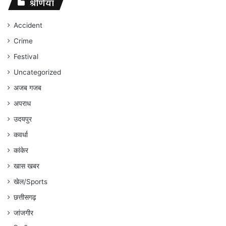
संघर्ष
श्रेणियां
जारी
रहेगा
Accident
:
Crime
अंकित
गौरहा
Festival
Uncategorized
अजब गजब
अपराध
उदयपुर
कवर्धा
कांकेर
खास खबर
खेल/Sports
छत्तीसगढ़
जांजगीर