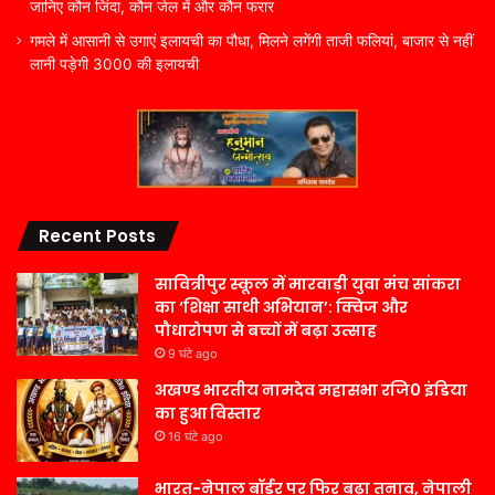
जानिए कौन जिंदा, कौन जेल में और कौन फरार
गमले में आसानी से उगाएं इलायची का पौधा, मिलने लगेंगी ताजी फलियां, बाजार से नहीं
लानी पड़ेगी 3000 की इलायची
Recent Posts
सावित्रीपुर स्कूल में मारवाड़ी युवा मंच सांकरा
का ‘शिक्षा साथी अभियान’: क्विज और
पौधारोपण से बच्चों में बढ़ा उत्साह
9 घंटे ago
अखण्ड भारतीय नामदेव महासभा रजि0 इंडिया
का हुआ विस्तार
16 घंटे ago
भारत-नेपाल बॉर्डर पर फिर बढ़ा तनाव, नेपाली