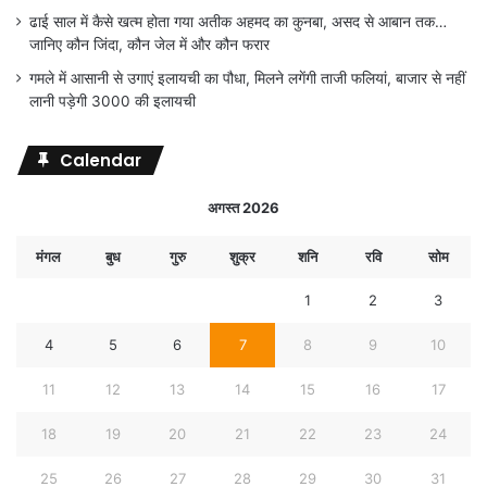
ढाई साल में कैसे खत्म होता गया अतीक अहमद का कुनबा, असद से आबान तक…
जानिए कौन जिंदा, कौन जेल में और कौन फरार
गमले में आसानी से उगाएं इलायची का पौधा, मिलने लगेंगी ताजी फलियां, बाजार से नहीं
लानी पड़ेगी 3000 की इलायची
Calendar
अगस्त 2026
मंगल
बुध
गुरु
शुक्र
शनि
रवि
सोम
1
2
3
4
5
6
7
8
9
10
11
12
13
14
15
16
17
18
19
20
21
22
23
24
25
26
27
28
29
30
31