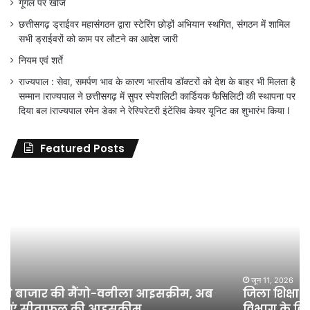
गूगल पर खोजें
छत्तीसगढ़ ड्राईवर महासंगठन द्वारा स्टेरिंग छोड़ों अभियान स्थगित, संगठन में शामिल
सभी ड्राईवरों को काम पर लौटने का आदेश जारी
नियम एवं शर्ते
राज्यपाल : सेवा, समर्पण भाव के कारण भारतीय डॉक्टरों को देश के बाहर भी मिलता है
सम्मान lराज्यपाल ने छत्तीसगढ़ में सुपर स्पेशलिटी कार्डियक फैसिलिटी की स्थापना पर
दिया बल lराज्यपाल रमेन डेका ने रेस्पिरेटरी इंटेंसिव केयर यूनिट का शुभारंभ किया l
Featured Posts
जिला
शिक्षा
अधिकारी
का
तबादला
हुआ,
लेकिन
शिक्षा
जून 11, 2026
जिला शिक्षा अधिकारी का तबादला हुआ, लेकिन शिक्षा
विभाग
विभाग के विवादों पर संघर्ष जारी रहेगा : अंकित गौरहा
के