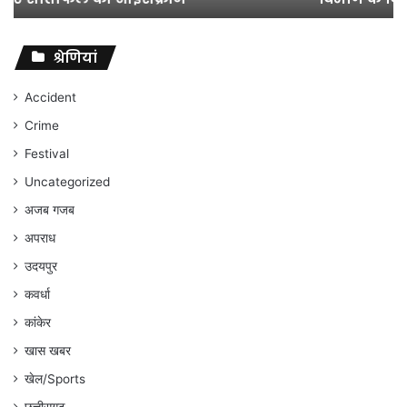
विवादों
पर
संघर्ष
श्रेणियां
जारी
रहेगा
Accident
:
Crime
अंकित
गौरहा
Festival
Uncategorized
अजब गजब
अपराध
उदयपुर
कवर्धा
कांकेर
खास खबर
खेल/Sports