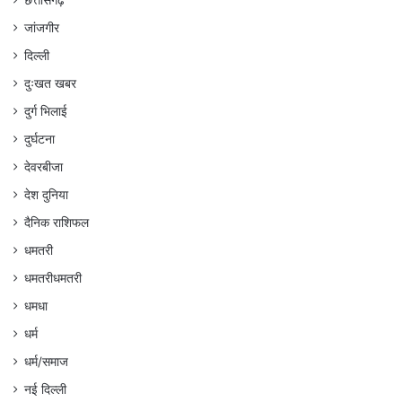
छत्तीसगढ़
जांजगीर
दिल्ली
दुःखत खबर
दुर्ग भिलाई
दुर्घटना
देवरबीजा
देश दुनिया
दैनिक राशिफल
धमतरी
धमतरीधमतरी
धमधा
धर्म
धर्म/समाज
नई दिल्ली