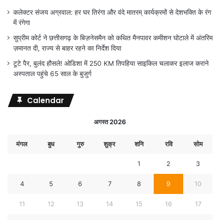
कलेक्टर संजय अग्रवाल: हर घर तिरंगा और वंदे मातरम् कार्यक्रमों से देशभक्ति के रंग
में रंगेगा
सुप्रीम कोर्ट ने छत्तीसगढ़ के बिज़नेसमैन को कथित मैनपावर कमीशन घोटाले में अंतरिम
ज़मानत दी, राज्य से बाहर रहने का निर्देश दिया
टूटे पैर, बुलंद हौसले! ओडिशा में 250 KM तिपहिया साइकिल चलाकर इलाज कराने
अस्पताल पहुंचे 65 साल के बुजुर्ग
Calendar
अगस्त 2026
मंगल
बुध
गुरु
शुक्र
शनि
रवि
सोम
1
2
3
4
5
6
7
8
9
10
11
12
13
14
15
16
17