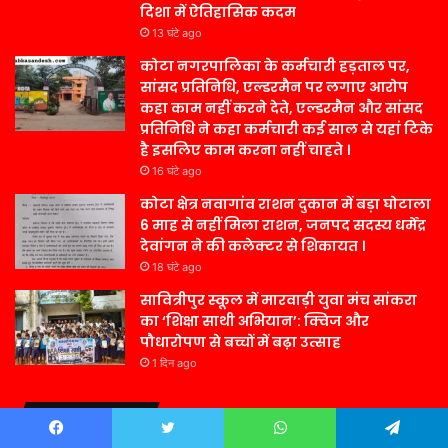
दिशा में ऐतिहासिक कदम
13 घंटे ago
कोटा नगरपालिका के कर्मचारी हड़ताल पर,
सांसद प्रतिनिधि, एल्डरमैन पर लगाए आरोप
कहा काम नहीं करने देते, एल्डरमैन और सांसद
प्रतिनिधि ने कहा कर्मचारी कई साल से यहां टिके
है इसलिए काम करना नहीं चाहते ।
16 घंटे ago
कोटा क्षेत्र नवागांव राशन दुकान में बड़ा घोटाला
6 माह से नहीं मिला राशन, जनपद सदस्य धर्मेंद्र
देवांगन ने की कलेक्टर से शिकायत ।
18 घंटे ago
सावित्रीपुर स्कूल में मारवाड़ी युवा मंच सांकरा
का ‘शिक्षा साथी अभियान’: क्विज और
पौधारोपण से बच्चों में बढ़ा उत्साह
1 दिन ago
Contact Us –
Facebook
Twitter
WhatsApp
Telegram