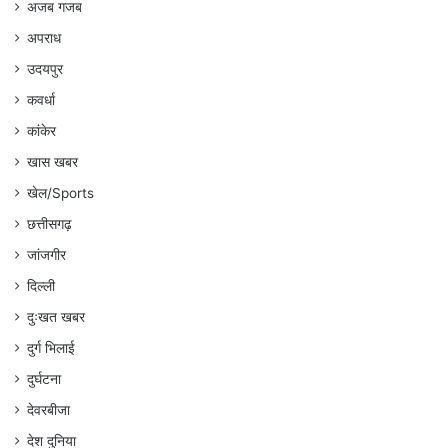
अजब गजब
अपराध
उदयपुर
कवर्धा
कांकेर
खास खबर
खेल/Sports
छत्तीसगढ़
जांजगीर
दिल्ली
दुःखत खबर
दुर्ग भिलाई
दुर्घटना
देवरबीजा
देश दुनिया