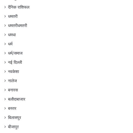
दैनिक राशिफल
धमतरी
धमतरीधमतरी
धमधा
धर्म
धर्म/समाज
नई दिल्ली
नवकेशा
नालेज
बनारस
बलौदाबाजार
बस्तर
बिलासपुर
बीजापुर