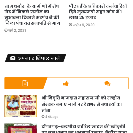
ग्राम धनौरा के ग्रामीणों में रोष
पीएचई के अधिकारी कर्मचारियों
रोड में निकले जमीन का
दिये मुख्यमंत्री राहत कोष में 1
मुआवजा दिलाने सरपंच ने की
लाख 25 हजार
जिला पंचायत सभापति से मांग
अप्रैल 9, 2020
मार्च 2, 2021
अपना राशिफल जाने
श्री निवृत्ति नामदास महाराज जी को राष्ट्रीय
संरक्षक बनाए जाने पर देशभर से बधाइयों का
तांता
4 घंटे ago
डोंगरगढ़–कटघोरा नई रेल लाइन की स्वीकृति
पर जनआभार का अभूतपूर्व उत्साह, केंद्रीय राज्य