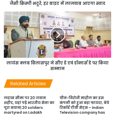
जैसी क्रिस्पी भटूरे, हर बाइट में लाजवाब आएगा स्वाद
लायंस क्लब बिलासपुर ने सीए डे एवं डॉक्टर्स डे पर किया
सम्मान
Related Articles
लद्दाख सीमा पर 20 जवान
चीन-विरोधी माहौल का इस
शहीद, यहां पढ़ें भारतीय सेना का
कंपनी को हुआ बड़ा फायदा, बेचे
पूरा बयान| 20 soldiers
रिकॉर्ड टीवी सेट्स – Indian
martyred on Ladakh
Television company has