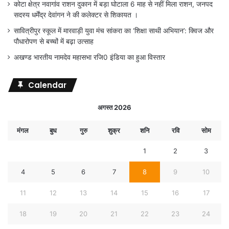
कोटा क्षेत्र नवागांव राशन दुकान में बड़ा घोटाला 6 माह से नहीं मिला राशन, जनपद
सदस्य धर्मेंद्र देवांगन ने की कलेक्टर से शिकायत ।
सावित्रीपुर स्कूल में मारवाड़ी युवा मंच सांकरा का ‘शिक्षा साथी अभियान’: क्विज और
पौधारोपण से बच्चों में बढ़ा उत्साह
अखण्ड भारतीय नामदेव महासभा रजि0 इंडिया का हुआ विस्तार
Calendar
अगस्त 2026
मंगल
बुध
गुरु
शुक्र
शनि
रवि
सोम
1
2
3
4
5
6
7
8
9
10
11
12
13
14
15
16
17
18
19
20
21
22
23
24