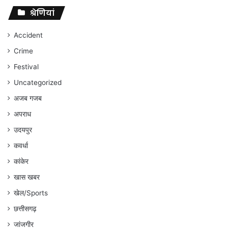
सक
श्रेणियां
सुप
कोर्
ने
Accident
सा
Crime
को
बरी
Festival
कि
Uncategorized
अजब गजब
अपराध
उदयपुर
कवर्धा
कांकेर
खास खबर
खेल/Sports
छत्तीसगढ़
जांजगीर