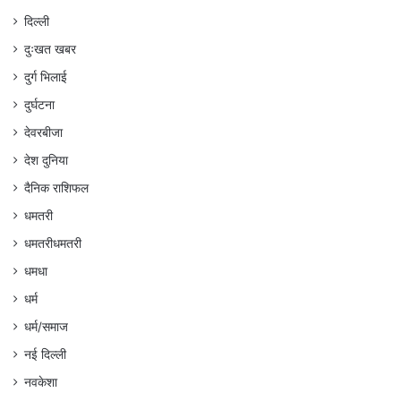
दिल्ली
दुःखत खबर
दुर्ग भिलाई
दुर्घटना
देवरबीजा
देश दुनिया
दैनिक राशिफल
धमतरी
धमतरीधमतरी
धमधा
धर्म
धर्म/समाज
नई दिल्ली
नवकेशा