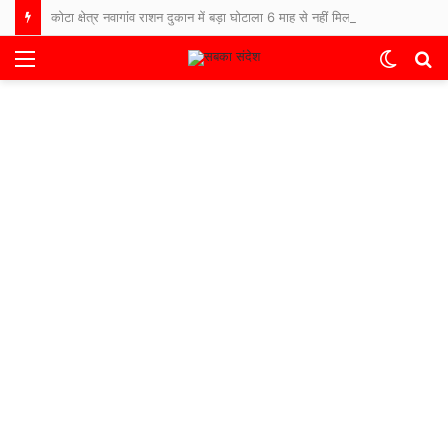
कोटा क्षेत्र नवागांव राशन दुकान में बड़ा घोटाला 6 माह से नहीं मिला राशन, जनपद सदस्य धर्मेंद्र देवांगन ने की कलेक्टर से शिकायत ।
Menu
Switch
S
skin
fo