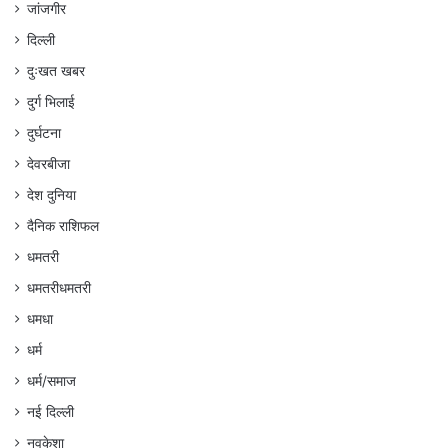
जांजगीर
दिल्ली
दुःखत खबर
दुर्ग भिलाई
दुर्घटना
देवरबीजा
देश दुनिया
दैनिक राशिफल
धमतरी
धमतरीधमतरी
धमधा
धर्म
धर्म/समाज
नई दिल्ली
नवकेशा