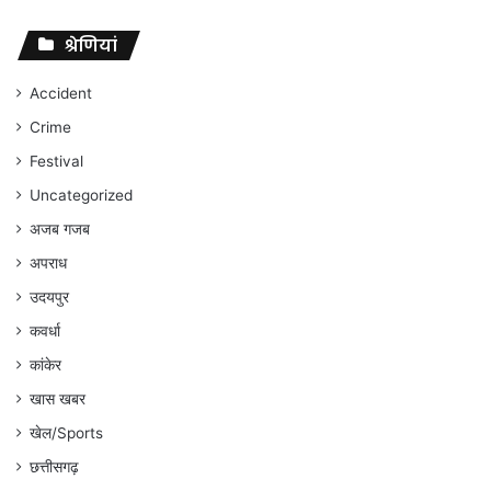
पर
संघर्ष
श्रेणियां
जारी
रहेगा
Accident
:
Crime
अंकित
गौरहा
Festival
Uncategorized
अजब गजब
अपराध
उदयपुर
कवर्धा
कांकेर
खास खबर
खेल/Sports
छत्तीसगढ़