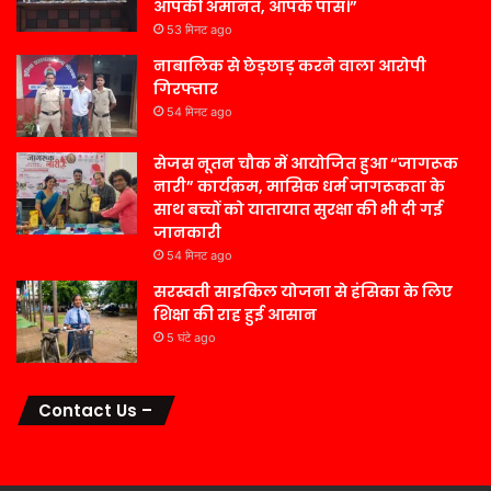
आपकी अमानत, आपके पास।”
53 मिनट ago
नाबालिक से छेड़छाड़ करने वाला आरोपी
गिरफ्तार
54 मिनट ago
सेजस नूतन चौक में आयोजित हुआ “जागरूक
नारी” कार्यक्रम, मासिक धर्म जागरूकता के
साथ बच्चों को यातायात सुरक्षा की भी दी गई
जानकारी
54 मिनट ago
सरस्वती साइकिल योजना से हंसिका के लिए
शिक्षा की राह हुई आसान
5 घंटे ago
Contact Us –