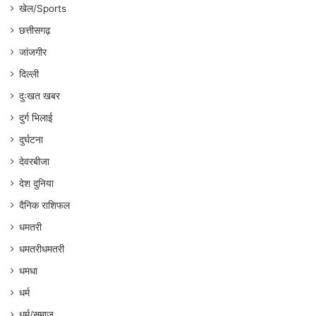
खेल/Sports
छत्तीसगढ़
जांजगीर
दिल्ली
दुःखत खबर
दुर्ग भिलाई
दुर्घटना
देवरबीजा
देश दुनिया
दैनिक राशिफल
धमतरी
धमतरीधमतरी
धमधा
धर्म
धर्म/समाज