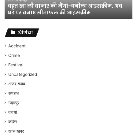
जून 11, 2026
जिला शिक्षा अधिकारी का तबादला हुआ, लेकिन शिक्षा
विभाग
विभाग के विवादों पर संघर्ष जारी रहेगा : अंकित गौरहा
के
विवादों
पर
संघर्ष
श्रेणियां
जारी
रहेगा
Accident
:
Crime
अंकित
गौरहा
Festival
Uncategorized
अजब गजब
अपराध
उदयपुर
कवर्धा
कांकेर
खास खबर