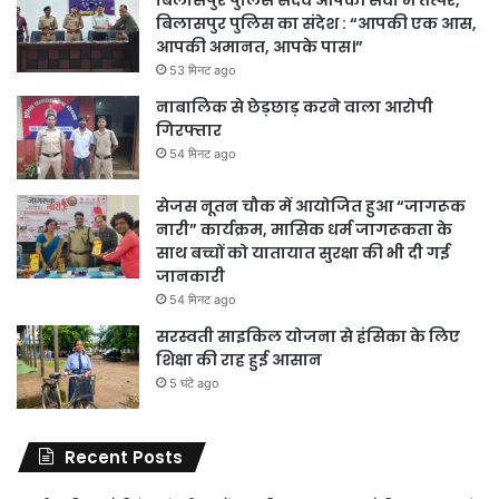
बिलासपुर पुलिस सदैव आपकी सेवा में तत्पर,
बिलासपुर पुलिस का संदेश : “आपकी एक आस,
आपकी अमानत, आपके पास।”
53 मिनट ago
नाबालिक से छेड़छाड़ करने वाला आरोपी
गिरफ्तार
54 मिनट ago
सेजस नूतन चौक में आयोजित हुआ “जागरूक
नारी” कार्यक्रम, मासिक धर्म जागरूकता के
साथ बच्चों को यातायात सुरक्षा की भी दी गई
जानकारी
54 मिनट ago
सरस्वती साइकिल योजना से हंसिका के लिए
शिक्षा की राह हुई आसान
5 घंटे ago
Recent Posts