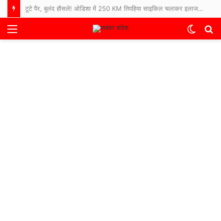
टूटे पैर, बुलंद हौसले! ओडिशा में 250 KM तिपहिया साइकिल चलाकर इलाज कराने अस्पताल पहुंचे 65 साल के बुजुर्ग
Menu
Switch
S
skin
fo