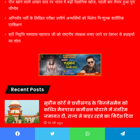
रोज खाने वाली अरहर दाल पर भारत में बड़ी वैज्ञानिक खोज, पहली बार तैयार हुआ पूरा
जीनोम
अग्निवीर भर्ती के लिखित परीक्षा उत्तीर्ण अभ्यर्थियों को मिलेगा निःशुल्क शारीरिक
प्रशिक्षण
श्री निवृत्ति नामदास महाराज जी को राष्ट्रीय संरक्षक बनाए जाने पर देशभर से बधाइयों
का तांता
Recent Posts
सुप्रीम कोर्ट ने छत्तीसगढ़ के बिज़नेसमैन को
कथित मैनपावर कमीशन घोटाले में अंतरिम
ज़मानत दी, राज्य से बाहर रहने का निर्देश दिया
16 घंटे ago
टूटे पैर, बुलंद हौसले! ओडिशा में 250 KM
तिपहिया साइकिल चलाकर इलाज कराने
Facebook
Twitter
WhatsApp
Telegram