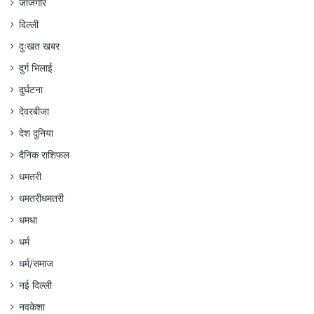
जांजगीर
दिल्ली
दुःखत खबर
दुर्ग भिलाई
दुर्घटना
देवरबीजा
देश दुनिया
दैनिक राशिफल
धमतरी
धमतरीधमतरी
धमधा
धर्म
धर्म/समाज
नई दिल्ली
नवकेशा