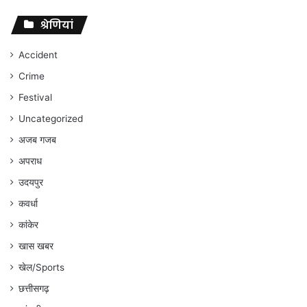
पर
संघर्ष
श्रेणियां
जारी
रहेगा
Accident
:
Crime
अंकित
गौरहा
Festival
Uncategorized
अजब गजब
अपराध
उदयपुर
कवर्धा
कांकेर
खास खबर
खेल/Sports
छत्तीसगढ़