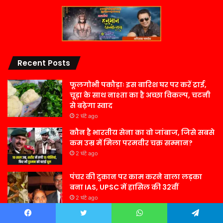
Recent Posts
फूलगोभी पकौड़ाः इस बारिश घर पर करें ट्राई,
चूड़ा के साथ नाश्ता का है अच्छा विकल्प, चटनी
से बढ़ेगा स्वाद
2 घंटे ago
कौन है भारतीय सेना का वो जांबाज, जिसे सबसे
कम उम्र में मिला परमवीर चक्र सम्मान?
2 घंटे ago
पंचर की दुकान पर काम करने वाला लड़का
बना IAS, UPSC में हासिल की 32वीं
2 घंटे ago
पहले खेतों में नीलगाय दिखती थी… इस बार
Facebook
Twitter
WhatsApp
Telegram