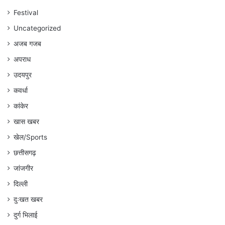
अंकित
गौरहा
Festival
Uncategorized
अजब गजब
अपराध
उदयपुर
कवर्धा
कांकेर
खास खबर
खेल/Sports
छत्तीसगढ़
जांजगीर
दिल्ली
दुःखत खबर
दुर्ग भिलाई