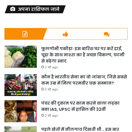
अपना राशिफल जाने
फूलगोभी पकौड़ाः इस बारिश घर पर करें ट्राई,
चूड़ा के साथ नाश्ता का है अच्छा विकल्प, चटनी
से बढ़ेगा स्वाद
2 घंटे ago
कौन है भारतीय सेना का वो जांबाज, जिसे सबसे
कम उम्र में मिला परमवीर चक्र सम्मान?
2 घंटे ago
पंचर की दुकान पर काम करने वाला लड़का
बना IAS, UPSC में हासिल की 32वीं
2 घंटे ago
पहले खेतों में नीलगाय दिखती थी… इस बार