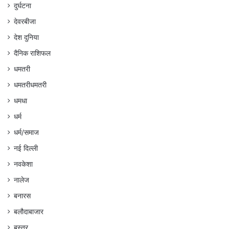
दुर्घटना
देवरबीजा
देश दुनिया
दैनिक राशिफल
धमतरी
धमतरीधमतरी
धमधा
धर्म
धर्म/समाज
नई दिल्ली
नवकेशा
नालेज
बनारस
बलौदाबाजार
बस्तर