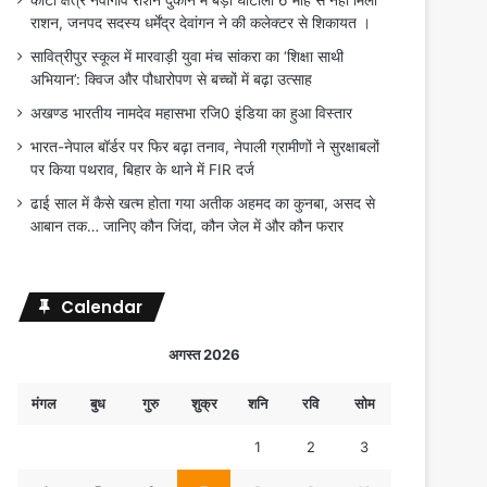
कोटा क्षेत्र नवागांव राशन दुकान में बड़ा घोटाला 6 माह से नहीं मिला
राशन, जनपद सदस्य धर्मेंद्र देवांगन ने की कलेक्टर से शिकायत ।
सावित्रीपुर स्कूल में मारवाड़ी युवा मंच सांकरा का ‘शिक्षा साथी
अभियान’: क्विज और पौधारोपण से बच्चों में बढ़ा उत्साह
अखण्ड भारतीय नामदेव महासभा रजि0 इंडिया का हुआ विस्तार
भारत-नेपाल बॉर्डर पर फिर बढ़ा तनाव, नेपाली ग्रामीणों ने सुरक्षाबलों
पर किया पथराव, बिहार के थाने में FIR दर्ज
ढाई साल में कैसे खत्म होता गया अतीक अहमद का कुनबा, असद से
आबान तक… जानिए कौन जिंदा, कौन जेल में और कौन फरार
Calendar
अगस्त 2026
मंगल
बुध
गुरु
शुक्र
शनि
रवि
सोम
1
2
3