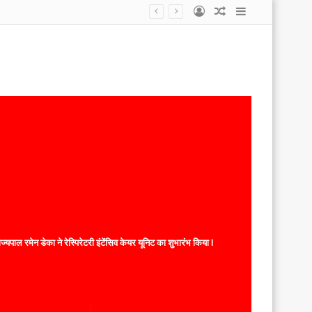
Log
Random
Sidebar
In
Article
यपाल रमेन डेका ने रेस्पिरेटरी इंटेंसिव केयर यूनिट का शुभारंभ किया l