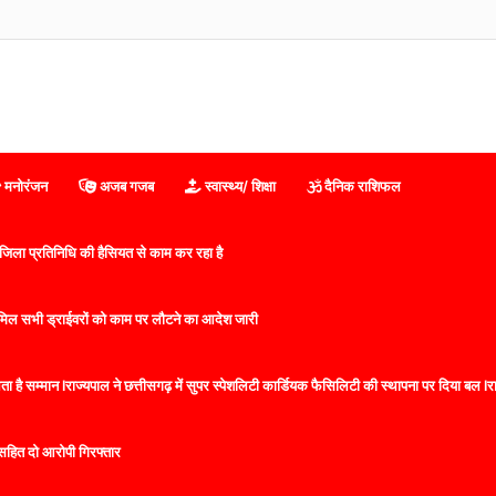
ारवाड़ी युवा मंच सांकरा का ‘शिक्षा साथी अभियान’: क्विज और पौधारोपण से बच्चों में बढ़ा उत्साह
मनोरंजन
अजब गजब
स्वास्थ्य/ शिक्षा
दैनिक राशिफल
िला प्रतिनिधि की हैसियत से काम कर रहा है
 शामिल सभी ड्राईवरों को काम पर लौटने का आदेश जारी
 है सम्मान lराज्यपाल ने छत्तीसगढ़ में सुपर स्पेशलिटी कार्डियक फैसिलिटी की स्थापना पर दिया बल lराज्
सहित दो आरोपी गिरफ्तार