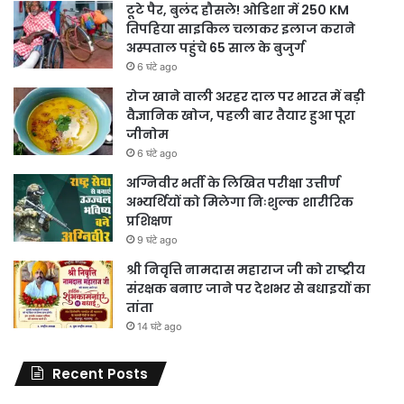
टूटे पैर, बुलंद हौसले! ओडिशा में 250 KM
तिपहिया साइकिल चलाकर इलाज कराने
अस्पताल पहुंचे 65 साल के बुजुर्ग
6 घंटे ago
रोज खाने वाली अरहर दाल पर भारत में बड़ी
वैज्ञानिक खोज, पहली बार तैयार हुआ पूरा
जीनोम
6 घंटे ago
अग्निवीर भर्ती के लिखित परीक्षा उत्तीर्ण
अभ्यर्थियों को मिलेगा निःशुल्क शारीरिक
प्रशिक्षण
9 घंटे ago
श्री निवृत्ति नामदास महाराज जी को राष्ट्रीय
संरक्षक बनाए जाने पर देशभर से बधाइयों का
तांता
14 घंटे ago
Recent Posts