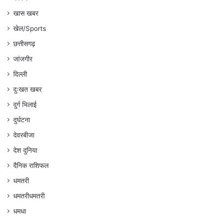
खास खबर
खेल/Sports
छत्तीसगढ़
जांजगीर
दिल्ली
दुःखत खबर
दुर्ग भिलाई
दुर्घटना
देवरबीजा
देश दुनिया
दैनिक राशिफल
धमतरी
धमतरीधमतरी
धमधा