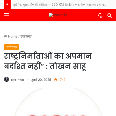
टूटे पैर, बुलंद हौसले! ओडिशा में 250 KM तिपहिया साइकिल चलाकर इलाज कराने अस्पताल पहुंचे 65 साल के बुजुर्ग
Menu
Switch
S
skin
fo
Home
/
छत्तीसगढ़
छत्तीसगढ़
राष्ट्रनिर्माताओं का अपमान
बर्दाश्त नहीं” : तोखन साहू
सबका संदेश
जुलाई 20, 2025
1,747