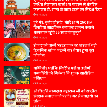
कथित मैनपावर कमीशन घोटाले में अंतरिम
ज़मानत दी, राज्य से बाहर रहने का निर्देश दिया
6 घंटे ago
टूटे पैर, बुलंद हौसले! ओडिशा में 250 KM
तिपहिया साइकिल चलाकर इलाज कराने
अस्पताल पहुंचे 65 साल के बुजुर्ग
6 घंटे ago
रोज खाने वाली अरहर दाल पर भारत में बड़ी
वैज्ञानिक खोज, पहली बार तैयार हुआ पूरा
जीनोम
6 घंटे ago
अग्निवीर भर्ती के लिखित परीक्षा उत्तीर्ण
अभ्यर्थियों को मिलेगा निःशुल्क शारीरिक
प्रशिक्षण
9 घंटे ago
श्री निवृत्ति नामदास महाराज जी को राष्ट्रीय
संरक्षक बनाए जाने पर देशभर से बधाइयों का
तांता
14 घंटे ago