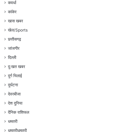
कवर्धा
कांकेर
खास खबर
खेल/Sports
छत्तीसगढ़
जांजगीर
दिल्ली
दुःखत खबर
दुर्ग भिलाई
दुर्घटना
देवरबीजा
देश दुनिया
दैनिक राशिफल
धमतरी
धमतरीधमतरी