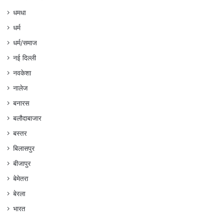
धमधा
धर्म
धर्म/समाज
नई दिल्ली
नवकेशा
नालेज
बनारस
बलौदाबाजार
बस्तर
बिलासपुर
बीजापुर
बेमेतरा
बेरला
भारत