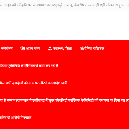
मनोरंजन
अजब गजब
स्वास्थ्य/ शिक्षा
दैनिक राशिफल
िला प्रतिनिधि की हैसियत से काम कर रहा है
 शामिल सभी ड्राईवरों को काम पर लौटने का आदेश जारी
 है सम्मान lराज्यपाल ने छत्तीसगढ़ में सुपर स्पेशलिटी कार्डियक फैसिलिटी की स्थापना पर दिया बल lराज्
सहित दो आरोपी गिरफ्तार