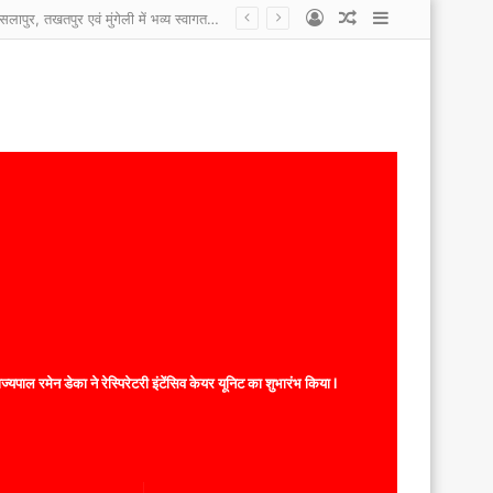
Log
Random
Sidebar
कोटा नगरपालिका के कर्मचारी हड़ताल पर, सांसद प्रतिनिधि, एल्डरमैन पर लगाए आरोप कहा काम नहीं करने देते, एल्डरमैन और सांसद प्रतिनिधि ने कहा कर्मचारी कई साल से यहां टिके है इसलिए काम करना नहीं चाहते ।
In
Article
यपाल रमेन डेका ने रेस्पिरेटरी इंटेंसिव केयर यूनिट का शुभारंभ किया l