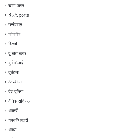
खास खबर
खेल/Sports
छत्तीसगढ़
जांजगीर
दिल्ली
दुःखत खबर
दुर्ग भिलाई
दुर्घटना
देवरबीजा
देश दुनिया
दैनिक राशिफल
धमतरी
धमतरीधमतरी
धमधा