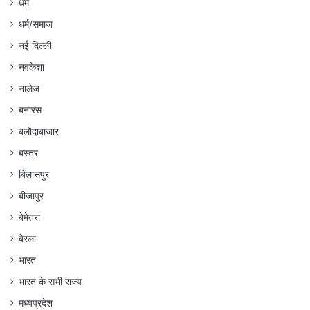
धर्म
धर्म/समाज
नई दिल्ली
नवकेशा
नालेज
बनारस
बलौदाबाजार
बस्तर
बिलासपुर
बीजापुर
बेमेतरा
बेरला
भारत
भारत के सभी राज्य
मध्यप्रदेश