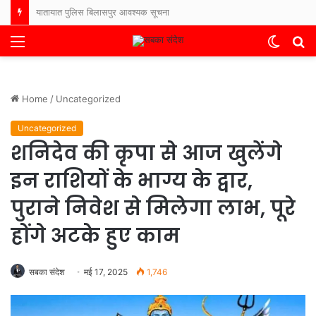
इलेक्टोरल लिट्रेसी क्लब ELC के नोडल अधिकारियों का जिला स्तरीय प्रशिक्षण सम्पन्न, युवा मतदाताओं को जोड़ने तथा मतदाता जागरूकता को बढ़ाने के दिए गए निर्देश ।
Menu
Switch
S
skin
fo
Home
/
Uncategorized
Uncategorized
शनिदेव की कृपा से आज खुलेंगे
इन राशियों के भाग्य के द्वार,
पुराने निवेश से मिलेगा लाभ, पूरे
होंगे अटके हुए काम
सबका संदेश
मई 17, 2025
1,746