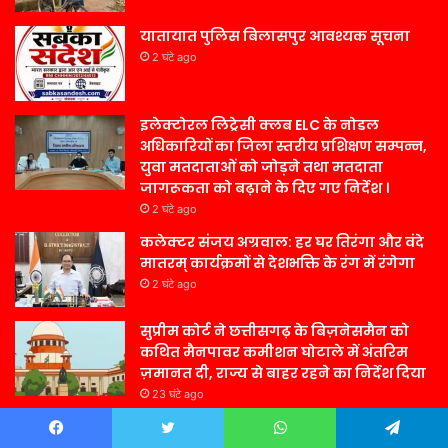
यातायात पुलिस बिलासपुर आवश्यक सूचना
2 घंटे ago
इलेक्टोरल लिट्रेसी क्लब ELC के नोडल
अधिकारियों का जिला स्तरीय प्रशिक्षण सम्पन्न,
युवा मतदाताओं को जोड़ने तथा मतदाता
जागरूकता को बढ़ाने के दिए गए निर्देश ।
2 घंटे ago
कलेक्टर संजय अग्रवाल: हर घर तिरंगा और वंदे
मातरम् कार्यक्रमों से देशभक्ति के रंग में रंगेगा
2 घंटे ago
सुप्रीम कोर्ट ने छत्तीसगढ़ के बिज़नेसमैन को
कथित मैनपावर कमीशन घोटाले में अंतरिम
ज़मानत दी, राज्य से बाहर रहने का निर्देश दिया
23 घंटे ago
Contact Us –
Facebook
Twitter
WhatsApp
Telegram