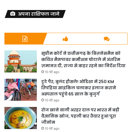
अपना राशिफल जाने
सुप्रीम कोर्ट ने छत्तीसगढ़ के बिज़नेसमैन को
कथित मैनपावर कमीशन घोटाले में अंतरिम
ज़मानत दी, राज्य से बाहर रहने का निर्देश दिया
10 घंटे ago
टूटे पैर, बुलंद हौसले! ओडिशा में 250 KM
तिपहिया साइकिल चलाकर इलाज कराने
अस्पताल पहुंचे 65 साल के बुजुर्ग
10 घंटे ago
रोज खाने वाली अरहर दाल पर भारत में बड़ी
वैज्ञानिक खोज, पहली बार तैयार हुआ पूरा
जीनोम
10 घंटे ago