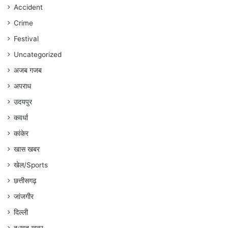
रहेगा
Accident
:
Crime
अंकित
गौरहा
Festival
Uncategorized
अजब गजब
अपराध
उदयपुर
कवर्धा
कांकेर
खास खबर
खेल/Sports
छत्तीसगढ़
जांजगीर
दिल्ली