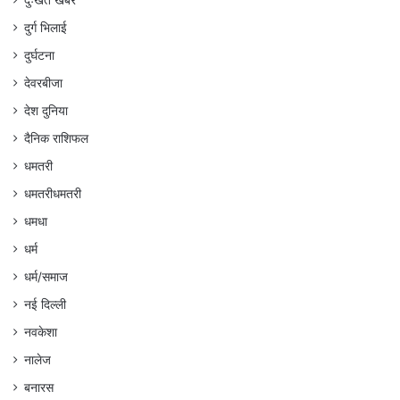
दुःखत खबर
दुर्ग भिलाई
दुर्घटना
देवरबीजा
देश दुनिया
दैनिक राशिफल
धमतरी
धमतरीधमतरी
धमधा
धर्म
धर्म/समाज
नई दिल्ली
नवकेशा
नालेज
बनारस