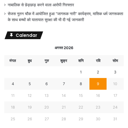
नाबालिक से छेड़छाड़ करने वाला आरोपी गिरफ्तार
सेजस नूतन चौक में आयोजित हुआ “जागरूक नारी” कार्यक्रम, मासिक धर्म जागरूकता
के साथ बच्चों को यातायात सुरक्षा की भी दी गई जानकारी
Calendar
अगस्त 2026
मंगल
बुध
गुरु
शुक्र
शनि
रवि
सोम
1
2
3
4
5
6
7
8
9
10
11
12
13
14
15
16
17
18
19
20
21
22
23
24
25
26
27
28
29
30
31