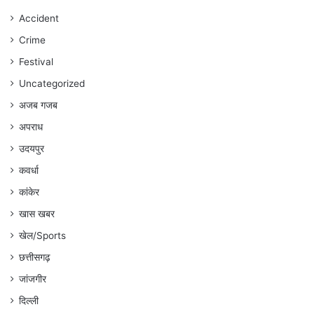
जारी
रहेगा
Accident
:
Crime
अंकित
गौरहा
Festival
Uncategorized
अजब गजब
अपराध
उदयपुर
कवर्धा
कांकेर
खास खबर
खेल/Sports
छत्तीसगढ़
जांजगीर
दिल्ली