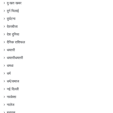
दुःखत खबर
दुर्ग भिलाई
दुर्घटना
देवरबीजा
देश दुनिया
दैनिक राशिफल
धमतरी
धमतरीधमतरी
धमधा
धर्म
धर्म/समाज
नई दिल्ली
नवकेशा
नालेज
बनारस