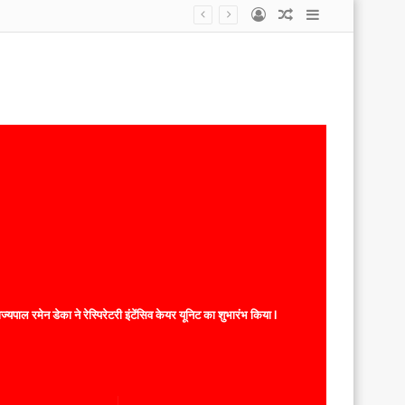
Log
Random
Sidebar
In
Article
यपाल रमेन डेका ने रेस्पिरेटरी इंटेंसिव केयर यूनिट का शुभारंभ किया l