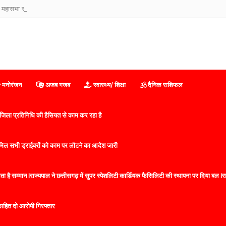
 महासभा रजि0 इंडिया का हुआ विस्तार
मनोरंजन
अजब गजब
स्वास्थ्य/ शिक्षा
दैनिक राशिफल
िला प्रतिनिधि की हैसियत से काम कर रहा है
 शामिल सभी ड्राईवरों को काम पर लौटने का आदेश जारी
 है सम्मान lराज्यपाल ने छत्तीसगढ़ में सुपर स्पेशलिटी कार्डियक फैसिलिटी की स्थापना पर दिया बल lराज्
सहित दो आरोपी गिरफ्तार