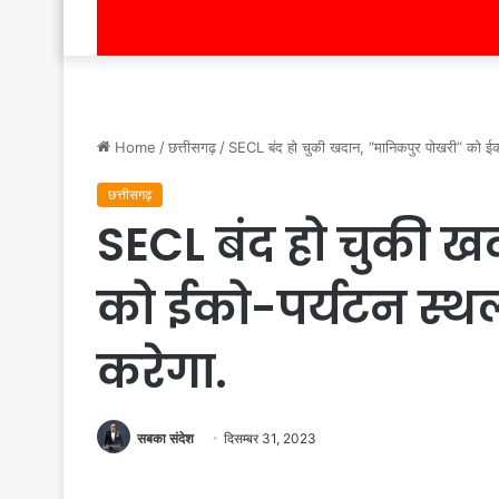
Home
/
छत्तीसगढ़
/
SECL बंद हो चुकी खदान, “मानिकपुर पोखरी” को ईको
छत्तीसगढ़
SECL बंद हो चुकी ख
को ईको-पर्यटन स्थल
करेगा.
सबका संदेश
दिसम्बर 31, 2023