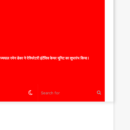
यपाल रमेन डेका ने रेस्पिरेटरी इंटेंसिव केयर यूनिट का शुभारंभ किया l
Switch
Search
skin
for