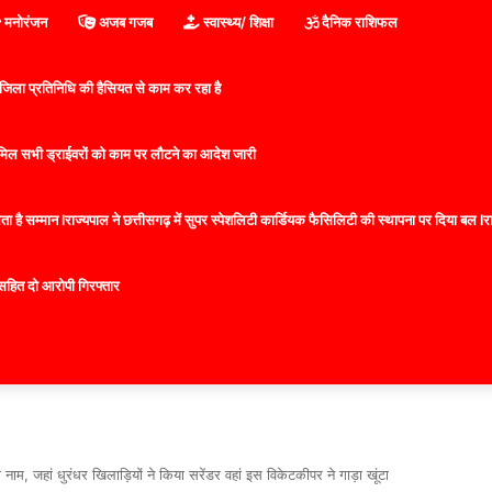
मनोरंजन
अजब गजब
स्वास्थ्य/ शिक्षा
दैनिक राशिफल
िला प्रतिनिधि की हैसियत से काम कर रहा है
 शामिल सभी ड्राईवरों को काम पर लौटने का आदेश जारी
 है सम्मान lराज्यपाल ने छत्तीसगढ़ में सुपर स्पेशलिटी कार्डियक फैसिलिटी की स्थापना पर दिया बल lराज्
सहित दो आरोपी गिरफ्तार
नाम, जहां धुरंधर खिलाड़ियों ने किया सरेंडर वहां इस विकेटकीपर ने गाड़ा खूंटा