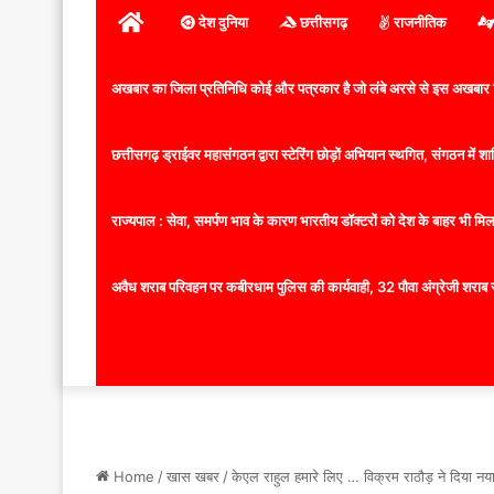
होम
देश दुनिया
छत्तीसगढ़
राजनीतिक
अखबार का जिला प्रतिनिधि कोई और पत्रकार है जो लंबे अरसे से इस अखबार ज
छत्तीसगढ़ ड्राईवर महासंगठन द्वारा स्टेरिंग छोड़ों अभियान स्थगित, संगठन में
राज्यपाल : सेवा, समर्पण भाव के कारण भारतीय डॉक्टरों को देश के बाहर भी मिलता
अवैध शराब परिवहन पर कबीरधाम पुलिस की कार्यवाही, 32 पौवा अंग्रेजी शराब 
Home
/
खास खबर
/
केएल राहुल हमारे लिए … विक्रम राठौड़ ने दिया नया 