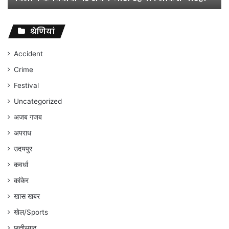
विवादों
पर
संघर्ष
श्रेणियां
जारी
रहेगा
Accident
:
Crime
अंकित
गौरहा
Festival
Uncategorized
अजब गजब
अपराध
उदयपुर
कवर्धा
कांकेर
खास खबर
खेल/Sports
छत्तीसगढ़