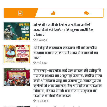
अग्निवीर भर्ती के लिखित परीक्षा उत्तीर्ण
अभ्यर्थियों को मिलेगा निःशुल्क शारीरिक
प्रशिक्षण
2 घंटे ago
श्री निवृत्ति नामदास महाराज जी को राष्ट्रीय
संरक्षक बनाए जाने पर देशभर से बधाइयों का
तांता
7 घंटे ago
डोंगरगढ़–कटघोरा नई रेल लाइन की स्वीकृति
पर जनआभार का अभूतपूर्व उत्साह, केंद्रीय राज्य
मंत्री श्री तोखन साहू का उसलापुर, तखतपुर एवं
मुंगेली में भव्य स्वागत, रेल परियोजना प्रदेश के
विकास, बेहतर संपर्क एवं रोजगार सृजन की
दिशा में ऐतिहासिक कदम
16 घंटे ago