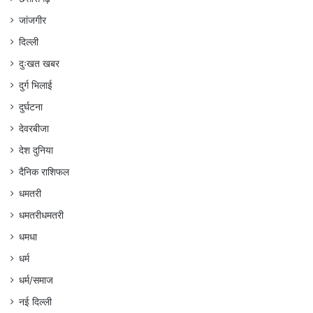
जांजगीर
दिल्ली
दुःखत खबर
दुर्ग भिलाई
दुर्घटना
देवरबीजा
देश दुनिया
दैनिक राशिफल
धमतरी
धमतरीधमतरी
धमधा
धर्म
धर्म/समाज
नई दिल्ली