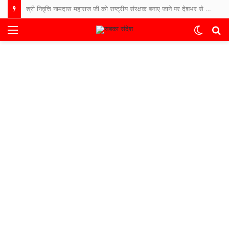
श्री निवृत्ति नामदास महाराज जी को राष्ट्रीय संरक्षक बनाए जाने पर देशभर से बधाइयों का तांता
Menu
Switch
S
skin
fo