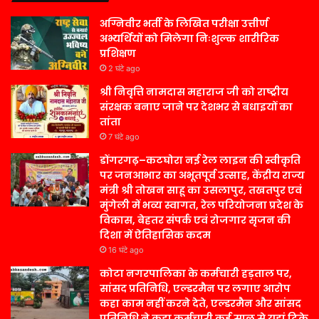
अग्निवीर भर्ती के लिखित परीक्षा उत्तीर्ण
अभ्यर्थियों को मिलेगा निःशुल्क शारीरिक
प्रशिक्षण
2 घंटे ago
श्री निवृत्ति नामदास महाराज जी को राष्ट्रीय
संरक्षक बनाए जाने पर देशभर से बधाइयों का
तांता
7 घंटे ago
डोंगरगढ़–कटघोरा नई रेल लाइन की स्वीकृति
पर जनआभार का अभूतपूर्व उत्साह, केंद्रीय राज्य
मंत्री श्री तोखन साहू का उसलापुर, तखतपुर एवं
मुंगेली में भव्य स्वागत, रेल परियोजना प्रदेश के
विकास, बेहतर संपर्क एवं रोजगार सृजन की
दिशा में ऐतिहासिक कदम
16 घंटे ago
कोटा नगरपालिका के कर्मचारी हड़ताल पर,
सांसद प्रतिनिधि, एल्डरमैन पर लगाए आरोप
कहा काम नहीं करने देते, एल्डरमैन और सांसद
प्रतिनिधि ने कहा कर्मचारी कई साल से यहां टिके