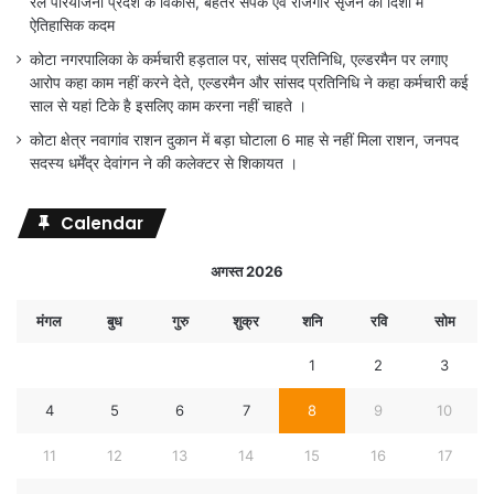
रेल परियोजना प्रदेश के विकास, बेहतर संपर्क एवं रोजगार सृजन की दिशा में
ऐतिहासिक कदम
कोटा नगरपालिका के कर्मचारी हड़ताल पर, सांसद प्रतिनिधि, एल्डरमैन पर लगाए
आरोप कहा काम नहीं करने देते, एल्डरमैन और सांसद प्रतिनिधि ने कहा कर्मचारी कई
साल से यहां टिके है इसलिए काम करना नहीं चाहते ।
कोटा क्षेत्र नवागांव राशन दुकान में बड़ा घोटाला 6 माह से नहीं मिला राशन, जनपद
सदस्य धर्मेंद्र देवांगन ने की कलेक्टर से शिकायत ।
Calendar
अगस्त 2026
मंगल
बुध
गुरु
शुक्र
शनि
रवि
सोम
1
2
3
4
5
6
7
8
9
10
11
12
13
14
15
16
17