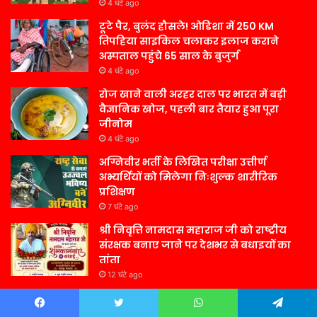
4 घंटे ago
टूटे पैर, बुलंद हौसले! ओडिशा में 250 KM
तिपहिया साइकिल चलाकर इलाज कराने
अस्पताल पहुंचे 65 साल के बुजुर्ग
4 घंटे ago
रोज खाने वाली अरहर दाल पर भारत में बड़ी
वैज्ञानिक खोज, पहली बार तैयार हुआ पूरा
जीनोम
4 घंटे ago
अग्निवीर भर्ती के लिखित परीक्षा उत्तीर्ण
अभ्यर्थियों को मिलेगा निःशुल्क शारीरिक
प्रशिक्षण
7 घंटे ago
श्री निवृत्ति नामदास महाराज जी को राष्ट्रीय
संरक्षक बनाए जाने पर देशभर से बधाइयों का
तांता
12 घंटे ago
Contact Us –
Facebook
Twitter
WhatsApp
Telegram