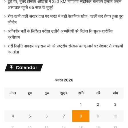
टूटे पैर, बुलंद हौसले! ओडिशा में 250 KM तिपहिया साइकिल चलाकर इलाज कराने
अस्पताल पहुंचे 65 साल के बुजुर्ग
रोज खाने वाली अरहर दाल पर भारत में बड़ी वैज्ञानिक खोज, पहली बार तैयार हुआ पूरा
जीनोम
अग्निवीर भर्ती के लिखित परीक्षा उत्तीर्ण अभ्यर्थियों को मिलेगा निःशुल्क शारीरिक
प्रशिक्षण
श्री निवृत्ति नामदास महाराज जी को राष्ट्रीय संरक्षक बनाए जाने पर देशभर से बधाइयों
का तांता
Calendar
अगस्त 2026
मंगल
बुध
गुरु
शुक्र
शनि
रवि
सोम
1
2
3
4
5
6
7
8
9
10
11
12
13
14
15
16
17