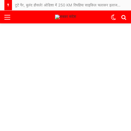
टूटे पैर, बुलंद हौसले! ओडिशा में 250 KM तिपहिया साइकिल चलाकर इलाज कराने अस्पताल पहुंचे 65 साल के बुजुर्ग
Menu
Switch
S
skin
fo