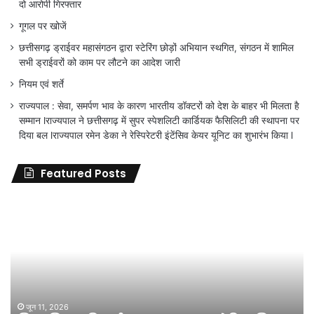
दो आरोपी गिरफ्तार
गूगल पर खोजें
छत्तीसगढ़ ड्राईवर महासंगठन द्वारा स्टेरिंग छोड़ों अभियान स्थगित, संगठन में शामिल
सभी ड्राईवरों को काम पर लौटने का आदेश जारी
नियम एवं शर्ते
राज्यपाल : सेवा, समर्पण भाव के कारण भारतीय डॉक्टरों को देश के बाहर भी मिलता है
सम्मान lराज्यपाल ने छत्तीसगढ़ में सुपर स्पेशलिटी कार्डियक फैसिलिटी की स्थापना पर
दिया बल lराज्यपाल रमेन डेका ने रेस्पिरेटरी इंटेंसिव केयर यूनिट का शुभारंभ किया l
Featured Posts
जिला
शिक्षा
अधिकारी
का
तबादला
हुआ,
लेकिन
शिक्षा
जून 11, 2026