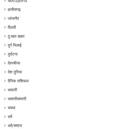
खेल/Sports
छत्तीसगढ़
जांजगीर
दिल्ली
दुःखत खबर
दुर्ग भिलाई
दुर्घटना
देवरबीजा
देश दुनिया
दैनिक राशिफल
धमतरी
धमतरीधमतरी
धमधा
धर्म
धर्म/समाज