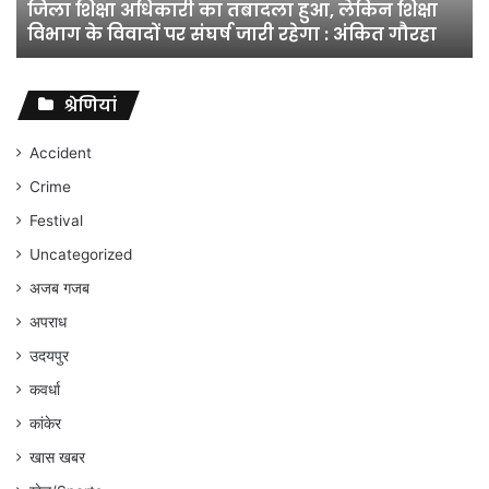
जिला शिक्षा अधिकारी का तबादला हुआ, लेकिन शिक्षा
विभाग
विभाग के विवादों पर संघर्ष जारी रहेगा : अंकित गौरहा
के
विवादों
पर
संघर्ष
श्रेणियां
जारी
रहेगा
Accident
:
Crime
अंकित
गौरहा
Festival
Uncategorized
अजब गजब
अपराध
उदयपुर
कवर्धा
कांकेर
खास खबर