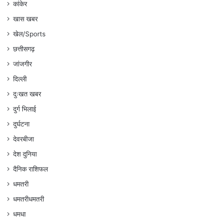
कांकेर
खास खबर
खेल/Sports
छत्तीसगढ़
जांजगीर
दिल्ली
दुःखत खबर
दुर्ग भिलाई
दुर्घटना
देवरबीजा
देश दुनिया
दैनिक राशिफल
धमतरी
धमतरीधमतरी
धमधा