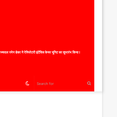
यपाल रमेन डेका ने रेस्पिरेटरी इंटेंसिव केयर यूनिट का शुभारंभ किया l
Switch
Search
skin
for