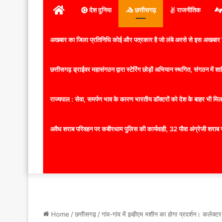
होम
देश दुनिया
छत्तीसगढ़
राजनीतिक
अखबार का जिला प्रतिनिधि कोई और पत्रकार है जो लंबे अरसे से इस अखबार ज
छत्तीसगढ़ ड्राईवर महासंगठन द्वारा स्टेरिंग छोड़ों अभियान स्थगित, संगठन में
राज्यपाल : सेवा, समर्पण भाव के कारण भारतीय डॉक्टरों को देश के बाहर भी मिलता
अवैध शराब परिवहन पर कबीरधाम पुलिस की कार्यवाही, 32 पौवा अंग्रेजी शराब 
Home
/
छत्तीसगढ़
/
गांव-गांव में इव्हीएम मशीन का होगा प्रदर्शन। कलेक