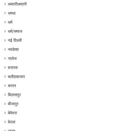
धमतरीधमतरी
धमधा
धर्म
धर्म/समाज
नई दिल्ली
नवकेशा
नालेज
बनारस
बलौदाबाजार
बस्तर
बिलासपुर
बीजापुर
बेमेतरा
बेरला