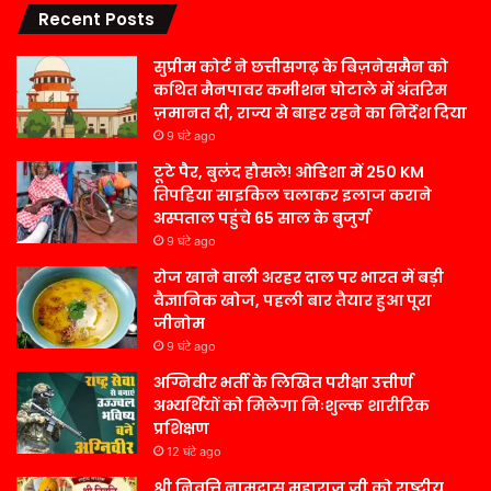
Recent Posts
सुप्रीम कोर्ट ने छत्तीसगढ़ के बिज़नेसमैन को
कथित मैनपावर कमीशन घोटाले में अंतरिम
ज़मानत दी, राज्य से बाहर रहने का निर्देश दिया
9 घंटे ago
टूटे पैर, बुलंद हौसले! ओडिशा में 250 KM
तिपहिया साइकिल चलाकर इलाज कराने
अस्पताल पहुंचे 65 साल के बुजुर्ग
9 घंटे ago
रोज खाने वाली अरहर दाल पर भारत में बड़ी
वैज्ञानिक खोज, पहली बार तैयार हुआ पूरा
जीनोम
9 घंटे ago
अग्निवीर भर्ती के लिखित परीक्षा उत्तीर्ण
अभ्यर्थियों को मिलेगा निःशुल्क शारीरिक
प्रशिक्षण
12 घंटे ago
श्री निवृत्ति नामदास महाराज जी को राष्ट्रीय