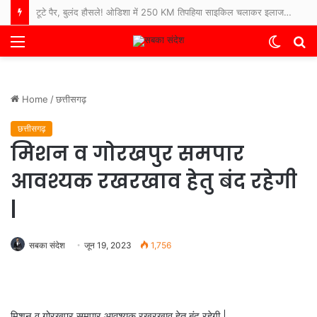
टूटे पैर, बुलंद हौसले! ओडिशा में 250 KM तिपहिया साइकिल चलाकर इलाज कराने अस्पताल पहुंचे 65 साल के बुजुर्ग
Menu
Switch
S
skin
fo
Home
/
छत्तीसगढ़
छत्तीसगढ़
मिशन व गोरखपुर समपार
आवश्यक रखरखाव हेतु बंद रहेगी
|
सबका संदेश
जून 19, 2023
1,756
मिशन व गोरखपुर समपार आवश्यक रखरखाव हेतु बंद रहेगी |