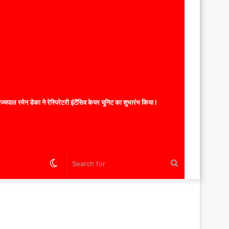
यपाल रमेन डेका ने रेस्पिरेटरी इंटेंसिव केयर यूनिट का शुभारंभ किया l
Switch
Search
skin
for