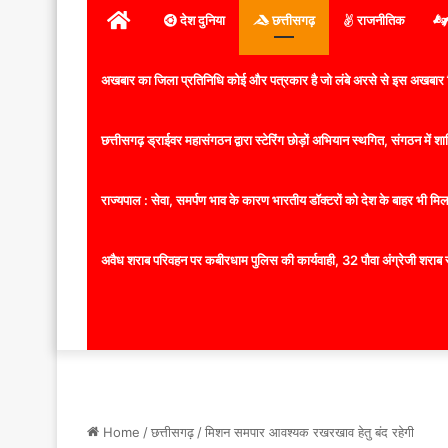
होम
देश दुनिया
छत्तीसगढ़
राजनीतिक
अखबार का जिला प्रतिनिधि कोई और पत्रकार है जो लंबे अरसे से इस अखबार ज
छत्तीसगढ़ ड्राईवर महासंगठन द्वारा स्टेरिंग छोड़ों अभियान स्थगित, संगठन में
राज्यपाल : सेवा, समर्पण भाव के कारण भारतीय डॉक्टरों को देश के बाहर भी मिलता
अवैध शराब परिवहन पर कबीरधाम पुलिस की कार्यवाही, 32 पौवा अंग्रेजी शराब 
Home
/
छत्तीसगढ़
/
मिशन समपार आवश्यक रखरखाव हेतु बंद रहेगी