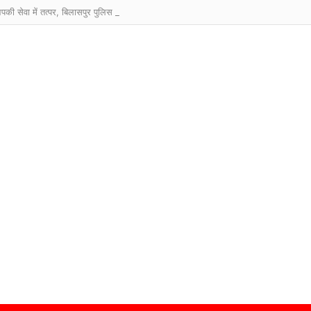
आपकी सेवा में तत्पर, बिलासपुर पुलिस का संदेश : “आपकी एक आस, आपकी अमानत, आपके पास।”