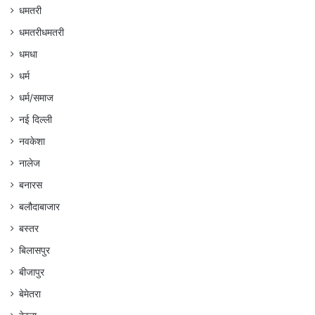
धमतरी
धमतरीधमतरी
धमधा
धर्म
धर्म/समाज
नई दिल्ली
नवकेशा
नालेज
बनारस
बलौदाबाजार
बस्तर
बिलासपुर
बीजापुर
बेमेतरा