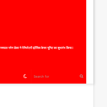
यपाल रमेन डेका ने रेस्पिरेटरी इंटेंसिव केयर यूनिट का शुभारंभ किया l
Switch
Search
skin
for