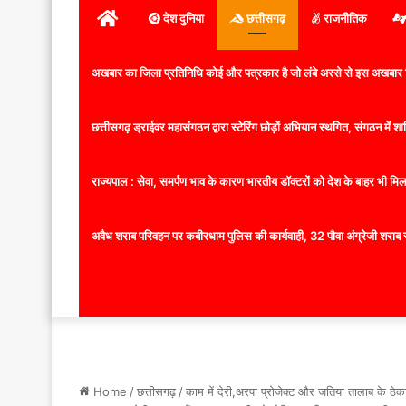
होम
देश दुनिया
छत्तीसगढ़
राजनीतिक
अखबार का जिला प्रतिनिधि कोई और पत्रकार है जो लंबे अरसे से इस अखबार ज
छत्तीसगढ़ ड्राईवर महासंगठन द्वारा स्टेरिंग छोड़ों अभियान स्थगित, संगठन में
राज्यपाल : सेवा, समर्पण भाव के कारण भारतीय डॉक्टरों को देश के बाहर भी मिलता
अवैध शराब परिवहन पर कबीरधाम पुलिस की कार्यवाही, 32 पौवा अंग्रेजी शराब 
Home
/
छत्तीसगढ़
/
काम में देरी,अरपा प्रोजेक्ट और जतिया तालाब के ठेका