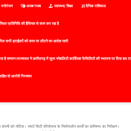
मनोरंजन
अजब गजब
स्वास्थ्य/ शिक्षा
दैनिक राशिफल
िला प्रतिनिधि की हैसियत से काम कर रहा है
 शामिल सभी ड्राईवरों को काम पर लौटने का आदेश जारी
 है सम्मान lराज्यपाल ने छत्तीसगढ़ में सुपर स्पेशलिटी कार्डियक फैसिलिटी की स्थापना पर दिया बल lराज्
सहित दो आरोपी गिरफ्तार
 कंपनी को नोटिस। स्मार्ट सिटी परियोजना के निर्माणाधीन कार्यों का कमिश्नर का निरीक्षण।