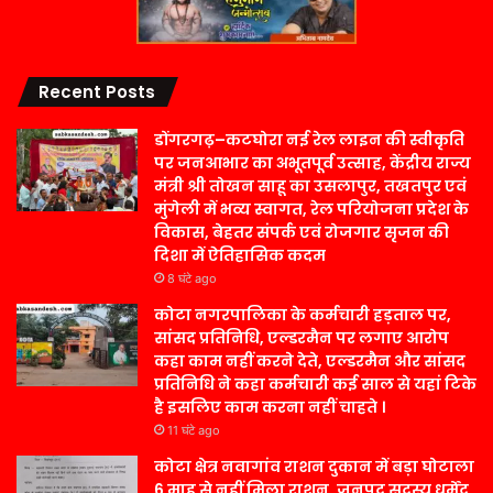
Recent Posts
डोंगरगढ़–कटघोरा नई रेल लाइन की स्वीकृति
पर जनआभार का अभूतपूर्व उत्साह, केंद्रीय राज्य
मंत्री श्री तोखन साहू का उसलापुर, तखतपुर एवं
मुंगेली में भव्य स्वागत, रेल परियोजना प्रदेश के
विकास, बेहतर संपर्क एवं रोजगार सृजन की
दिशा में ऐतिहासिक कदम
8 घंटे ago
कोटा नगरपालिका के कर्मचारी हड़ताल पर,
सांसद प्रतिनिधि, एल्डरमैन पर लगाए आरोप
कहा काम नहीं करने देते, एल्डरमैन और सांसद
प्रतिनिधि ने कहा कर्मचारी कई साल से यहां टिके
है इसलिए काम करना नहीं चाहते ।
11 घंटे ago
कोटा क्षेत्र नवागांव राशन दुकान में बड़ा घोटाला
6 माह से नहीं मिला राशन, जनपद सदस्य धर्मेंद्र