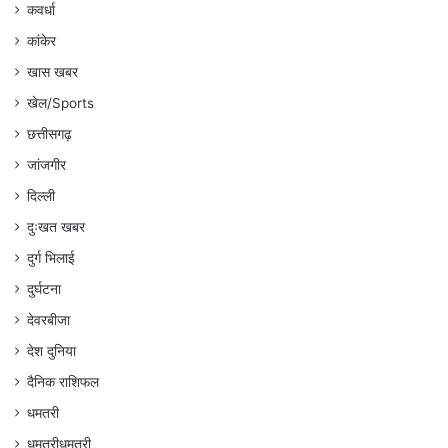
कवर्धा
कांकेर
खास खबर
खेल/Sports
छत्तीसगढ़
जांजगीर
दिल्ली
दुःखत खबर
दुर्ग भिलाई
दुर्घटना
देवरबीजा
देश दुनिया
दैनिक राशिफल
धमतरी
धमतरीधमतरी