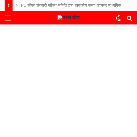
NTPC सीपत संगवारी महिला समिति द्वारा शासकीय कन्या उच्चतर माध्यमिक शाला सीपत में शारीरिक स्वच्छता जागरूकता अभियान एवं सैनिटरी किट का वितरण।
Menu
Switch
S
skin
fo