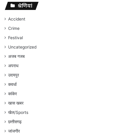
संघर्ष
श्रेणियां
जारी
रहेगा
Accident
:
Crime
अंकित
गौरहा
Festival
Uncategorized
अजब गजब
अपराध
उदयपुर
कवर्धा
कांकेर
खास खबर
खेल/Sports
छत्तीसगढ़
जांजगीर