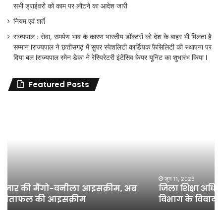
सभी ड्राईवरों को काम पर लौटने का आदेश जारी
नियम एवं शर्ते
राज्यपाल : सेवा, समर्पण भाव के कारण भारतीय डॉक्टरों को देश के बाहर भी मिलता है
सम्मान lराज्यपाल ने छत्तीसगढ़ में सुपर स्पेशलिटी कार्डियक फैसिलिटी की स्थापना पर
दिया बल lराज्यपाल रमेन डेका ने रेस्पिरेटरी इंटेंसिव केयर यूनिट का शुभारंभ किया l
Featured Posts
जिला
शिक्षा
अधिकारी
का
तबादला
हुआ,
लेकिन
शिक्षा
जून 11, 2026
जिला शिक्षा अधिकारी का तबादला हुआ, लेकिन शिक्षा
विभाग
विभाग के विवादों पर संघर्ष जारी रहेगा : अंकित गौरहा
के
विवादों
पर