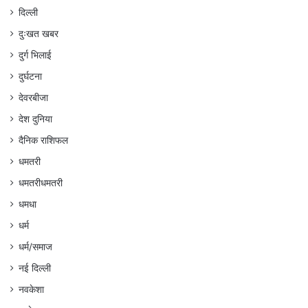
दिल्ली
दुःखत खबर
दुर्ग भिलाई
दुर्घटना
देवरबीजा
देश दुनिया
दैनिक राशिफल
धमतरी
धमतरीधमतरी
धमधा
धर्म
धर्म/समाज
नई दिल्ली
नवकेशा