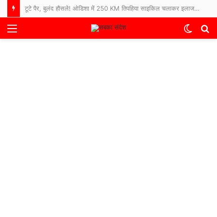
टूटे पैर, बुलंद हौसले! ओडिशा में 250 KM तिपहिया साइकिल चलाकर इलाज कराने अस्पताल पहुंचे 65 साल के बुजुर्ग
Menu
Switch
S
skin
fo