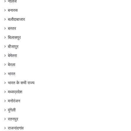
नालेज
बनारस
बलौदाबाजार
बस्तर
बिलासपुर
बीजापुर
बेमेतरा
बेरला
भारत
भारत के सभी राज्य
मध्यप्रदेश
मनोरंजन
मुंगेली
रतनपुर
राजनांदगांव