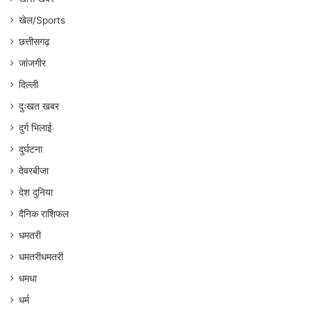
खेल/Sports
छत्तीसगढ़
जांजगीर
दिल्ली
दुःखत खबर
दुर्ग भिलाई
दुर्घटना
देवरबीजा
देश दुनिया
दैनिक राशिफल
धमतरी
धमतरीधमतरी
धमधा
धर्म