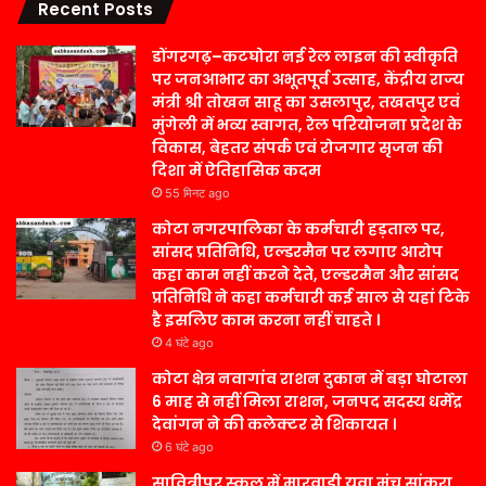
Recent Posts
डोंगरगढ़–कटघोरा नई रेल लाइन की स्वीकृति
पर जनआभार का अभूतपूर्व उत्साह, केंद्रीय राज्य
मंत्री श्री तोखन साहू का उसलापुर, तखतपुर एवं
मुंगेली में भव्य स्वागत, रेल परियोजना प्रदेश के
विकास, बेहतर संपर्क एवं रोजगार सृजन की
दिशा में ऐतिहासिक कदम
55 मिनट ago
कोटा नगरपालिका के कर्मचारी हड़ताल पर,
सांसद प्रतिनिधि, एल्डरमैन पर लगाए आरोप
कहा काम नहीं करने देते, एल्डरमैन और सांसद
प्रतिनिधि ने कहा कर्मचारी कई साल से यहां टिके
है इसलिए काम करना नहीं चाहते ।
4 घंटे ago
कोटा क्षेत्र नवागांव राशन दुकान में बड़ा घोटाला
6 माह से नहीं मिला राशन, जनपद सदस्य धर्मेंद्र
देवांगन ने की कलेक्टर से शिकायत ।
6 घंटे ago
सावित्रीपुर स्कूल में मारवाड़ी युवा मंच सांकरा