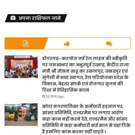
अपना राशिफल जाने
डोंगरगढ़–कटघोरा नई रेल लाइन की स्वीकृति
पर जनआभार का अभूतपूर्व उत्साह, केंद्रीय राज्य
मंत्री श्री तोखन साहू का उसलापुर, तखतपुर एवं
मुंगेली में भव्य स्वागत, रेल परियोजना प्रदेश के
विकास, बेहतर संपर्क एवं रोजगार सृजन की
दिशा में ऐतिहासिक कदम
55 मिनट ago
कोटा नगरपालिका के कर्मचारी हड़ताल पर,
सांसद प्रतिनिधि, एल्डरमैन पर लगाए आरोप
कहा काम नहीं करने देते, एल्डरमैन और सांसद
प्रतिनिधि ने कहा कर्मचारी कई साल से यहां टिके
है इसलिए काम करना नहीं चाहते ।