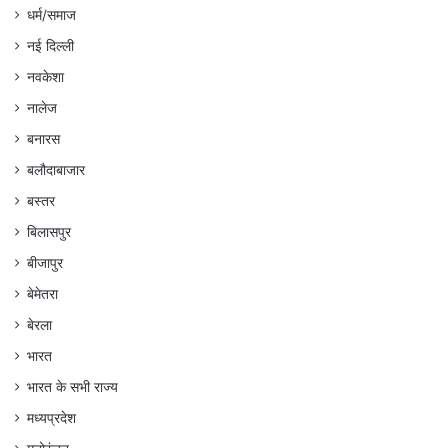
धर्म/समाज
नई दिल्ली
नवकेशा
नालेज
बनारस
बलौदाबाजार
बस्तर
बिलासपुर
बीजापुर
बेमेतरा
बेरला
भारत
भारत के सभी राज्य
मध्यप्रदेश